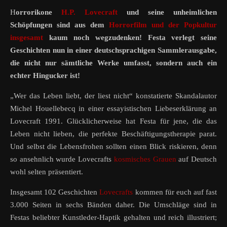
Horrorikone
H.P. Lovecraft
und seine unheimlichen
Schöpfungen sind aus dem
Horrorfilm und der Popkultur
insgesamt
kaum noch wegzudenken! Festa verlegt seine
Geschichten nun in einer deutschsprachigen Sammlerausgabe,
die nicht nur sämtliche Werke umfasst, sondern auch ein
echter Hingucker ist!
„Wer das Leben liebt, der liest nicht“ konstatierte Skandalautor
Michel Houellebecq in einer essayistischen Liebeserklärung an
Lovecraft 1991. Glücklicherweise hat Festa für jene, die das
Leben nicht lieben, die perfekte Beschäftigungstherapie parat.
Und selbst die Lebensfrohen sollten einen Blick riskieren, denn
so ansehnlich wurde Lovecrafts
kosmisches Grauen
auf Deutsch
wohl selten präsentiert.
Insgesamt 102 Geschichten
Lovecrafts
kommen für euch auf fast
3.000 Seiten in sechs Bänden daher. Die Umschläge sind in
Festas beliebter Kunstleder-Haptik gehalten und reich illustriert;