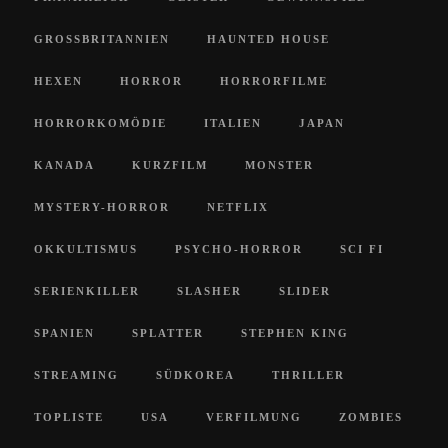
GROSSBRITANNIEN
HAUNTED HOUSE
HEXEN
HORROR
HORRORFILME
HORRORKOMÖDIE
ITALIEN
JAPAN
KANADA
KURZFILM
MONSTER
MYSTERY-HORROR
NETFLIX
OKKULTISMUS
PSYCHO-HORROR
SCI FI
SERIENKILLER
SLASHER
SLIDER
SPANIEN
SPLATTER
STEPHEN KING
STREAMING
SÜDKOREA
THRILLER
TOPLISTE
USA
VERFILMUNG
ZOMBIES