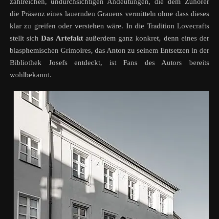
zahlreichen, undurchsichtigen Andeutungen, die dem Zuhörer
die Präsenz eines lauernden Grauens vermitteln ohne dass dieses
klar zu greifen oder verstehen wäre. In die Tradition Lovecrafts
stellt sich
Das Artefakt
außerdem ganz konkret, denn eines der
blasphemischen Grimoires, das Anton zu seinem Entsetzen in der
Bibliothek Josefs entdeckt, ist Fans des Autors bereits
wohlbekannt.