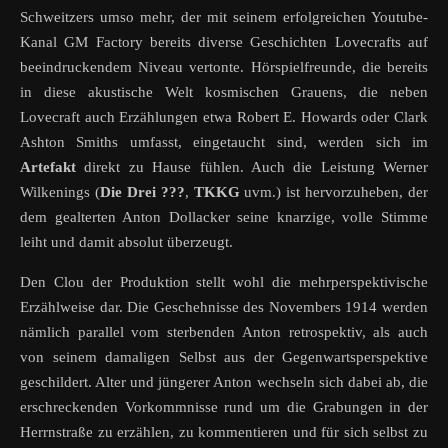
Schweitzers umso mehr, der mit seinem erfolgreichen Youtube-
Kanal GM Factory bereits diverse Geschichten Lovecrafts auf
beeindruckendem Niveau vertonte. Hörspielfreunde, die bereits
in diese akustische Welt kosmischen Grauens, die neben
Lovecraft auch Erzählungen etwa Robert E. Howards oder Clark
Ashton Smiths umfasst, eingetaucht sind, werden sich im
Artefakt
direkt zu Hause fühlen. Auch die Leistung Werner
Wilkenings (
Die Drei ???
,
TKKG
uvm.) ist hervorzuheben, der
dem gealterten Anton Dollacker seine knarzige, volle Stimme
leiht und damit absolut überzeugt.
Den Clou der Produktion stellt wohl die mehrperspektivische
Erzählweise dar. Die Geschehnisse des Novembers 1914 werden
nämlich parallel vom sterbenden Anton retrospektiv, als auch
von seinem damaligen Selbst aus der Gegenwartsperspektive
geschildert. Alter und jüngerer Anton wechseln sich dabei ab, die
erschreckenden Vorkommnisse rund um die Grabungen in der
Herrnstraße zu erzählen, zu kommentieren und für sich selbst zu