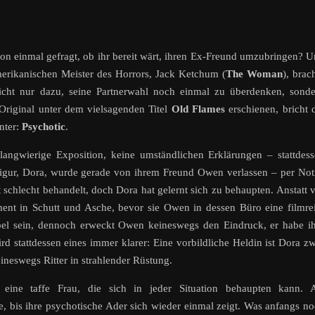
hon einmal gefragt, ob ihr bereit wärt, ihren Ex-Freund umzubringen? 
amerikanischen Meister des Horrors, Jack Ketchum (
The Woman
), brac
nicht nur dazu, seine Partnerwahl noch einmal zu überdenken, sond
 Original unter dem vielsagenden Titel
Old Flames
erschienen, bricht 
nter:
Psychotic
.
langwierige Exposition, keine umständlichen Erklärungen – stattdes
figur, Dora, wurde gerade von ihrem Freund Owen verlassen – per Not
rt schlecht behandelt, doch Dora hat gelernt sich zu behaupten. Anstatt 
ent in Schutt und Asche, bevor sie Owen in dessen Büro eine filmre
bel sein, dennoch erweckt Owen keineswegs den Eindruck, er habe i
d stattdessen eines immer klarer: Eine vorbildliche Heldin ist Dora z
neswegs Ritter in strahlender Rüstung.
iv; eine taffe Frau, die sich in jeder Situation behaupten kann. 
nge, bis ihre psychotische Ader sich wieder einmal zeigt. Was anfangs n