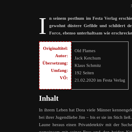
I
n seinem posthum im Festa Verlag erschi
gewohnt düstere Gefilde und schildert d
Force, ebenso unterhaltsam wie erschreck
Originaltitel:
Old Flames
Autor:
Jack Ketchum
Übersetzung:
Klaus Schmitz
Umfang:
192 Seiten
VÖ:
21.02.2020 im Festa Verlag
Inhalt
In ihrem Leben hat Dora viele Männer kennengele
bei ihrer Jugendliebe Jim – bis er sie im Stich lie
Laune heraus einen Privatdetektiv mit der Suche