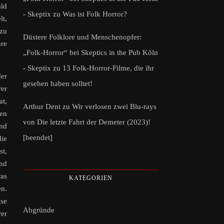
ald
- Skeptix
zu
Was ist Folk Horror?
lt,
zu
Düstere Folklore und Menschenopfer:
hre
„Folk-Horror“ bei Skeptics in the Pub Köln
- Skeptix
zu
13 Folk-Horror-Filme, die ihr
der
gesehen haben solltet!
er
at,
Arthur Dent
zu
Wir verlosen zwei Blu-rays
sen
von Die letzte Fahrt der Demeter (2023)!
end
[beendet]
die
st,
nd
as
KATEGORIEN
en.
ise
Abgründe
rer