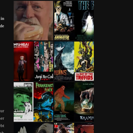
in
de
nur
ner
ebt