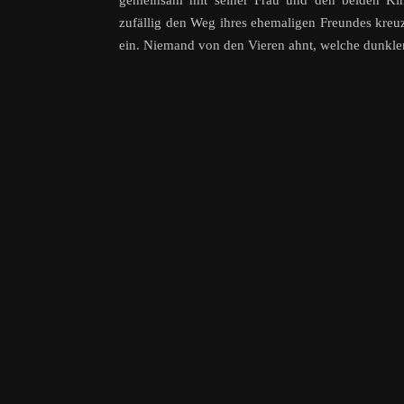
gemeinsam mit seiner Frau und den beiden Kin
zufällig den Weg ihres ehemaligen Freundes kreuz
ein. Niemand von den Vieren ahnt, welche dunklen