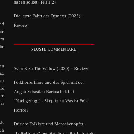
haben solltet (Teil 1/2)
Die letzte Fahrt der Demeter (2023) –
Und
Review
hte
ern
die
NEUSTE KOMMENTARE:
sen
Sven P.
zu
The Widow (2020) – Review
iz.
vor
Folkhorrorfilme und das Spiel mit der
ife
Angst: Sebastian Bartoschek bei
hre
"Nachgefragt" - Skeptix
zu
Was ist Folk
war
Horror?
Als
Düstere Folklore und Menschenopfer:
och
„Folk-Horror“ bei Skeptics in the Pub Köln