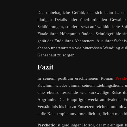
Das unbehagliche Gefühl, das sich beim Lesen u
blutigen Details oder überbordenden Gewaltexz
Schilderungen, sondern setzt auf wohldosierte Sp
Finale ihren Höhepunkt finden. Schuldgefühle si
gerät das Ende ihres Abenteuers. Aus ihrer Sicht 
ebenso unerwarteten wie bitterbösen Wendung eisk
Gänsehaut zu sorgen.
Fazit
In seinem posthum erschienenen Roman
Psych
Ketchum wieder einmal seinem Lieblingsthema 
eine ebenso fesselnde wie kurzweilige Reise d
Abgründe. Die Hauptfigur weckt ambivalente E
Verständnis bis hin zu Entsetzen reichen, und obw
– die Katastrophe unvermeidlich ist, fiebert man bi
Psychotic
ist gradliniger Horror, der mit einigen 