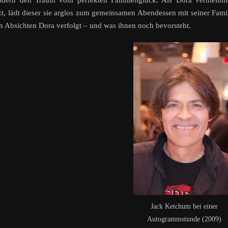
dern den Traum vom perfekten Familienglück. Als Dora vermeintli
t, lädt dieser sie arglos zum gemeinsamen Abendessen mit seiner Fami
 Absichten Dora verfolgt – und was ihnen noch bevorsteht.
Jack Ketchum bei einer
Autogrammstunde (2009)