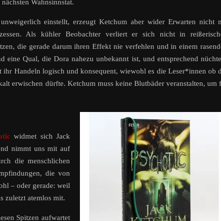
nächsten Wahnsinnstat.
nweigerlich einstellt, erzeugt Ketchum aber wider Erwarten nicht 
essen. Als kühler Beobachter verliert er sich nicht in reißerisc
itzen, die gerade darum ihren Effekt nie verfehlen und in einem rasen
nd eine Qual, die Dora nahezu unbekannt ist, und entsprechend nücht
ist ihr Handeln logisch und konsequent, wiewohl es die Leser*innen ob 
alt erwischen dürfte. Ketchum muss keine Blutbäder veranstalten, um 
otic
widmet sich Jack
und nimmt uns mit auf
urch die menschlichen
mpfindungen, die von
ohl – oder gerade: weil
s zuletzt atemlos mit.
fiesen Spitzen aufwartet