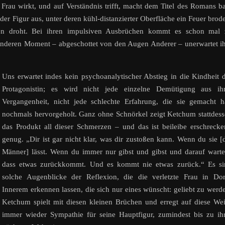
Frau wirkt, und auf Verständnis trifft, macht dem Titel des Romans b
er Figur aus, unter deren kühl-distanzierter Oberfläche ein Feuer brode
ngen droht. Bei ihren impulsiven Ausbrüchen kommt es schon mal 
nderen Moment – abgeschottet von den Augen Anderer – unerwartet i
Uns erwartet indes kein psychoanalytischer Abstieg in die Kindheit 
Protagonistin; es wird nicht jede einzelne Demütigung aus ihr
Vergangenheit, nicht jede schlechte Erfahrung, die sie gemacht h
nochmals hervorgeholt. Ganz ohne Schnörkel zeigt Ketchum stattdes
das Produkt all dieser Schmerzen – und das ist beileibe erschreck
genug. „Dir ist gar nicht klar, was dir zustoßen kann. Wenn du sie [
Männer] lässt. Wenn du immer nur gibst und gibst und darauf warte
dass etwas zurückkommt. Und es kommt nie etwas zurück.“ Es si
solche Augenblicke der Reflexion, die die verletzte Frau in Dor
Innerem erkennen lassen, die sich nur eines wünscht: geliebt zu werd
Ketchum spielt mit diesen kleinen Brüchen und erregt auf diese We
immer wieder Sympathie für seine Hauptfigur, zumindest bis zu ih