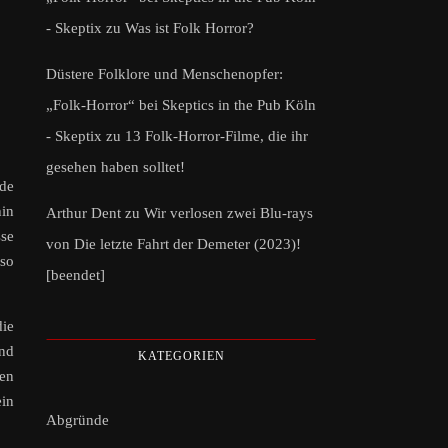
- Skeptix
zu
Was ist Folk Horror?
Düstere Folklore und Menschenopfer:
„Folk-Horror“ bei Skeptics in the Pub Köln
- Skeptix
zu
13 Folk-Horror-Filme, die ihr
gesehen haben solltet!
ode
hin
Arthur Dent
zu
Wir verlosen zwei Blu-rays
sse
von Die letzte Fahrt der Demeter (2023)!
lso
[beendet]
die
und
KATEGORIEN
den
ein
Abgründe