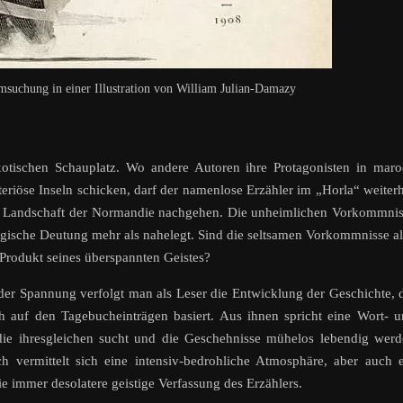
msuchung in einer Illustration von William Julian-Damazy
otischen Schauplatz. Wo andere Autoren ihre Protagonisten in mar
riöse Inseln schicken, darf der namenlose Erzähler im „Horla“ weiter
en Landschaft der Normandie nachgehen. Die unheimlichen Vorkommni
ogische Deutung mehr als nahelegt. Sind die seltsamen Vorkommnisse a
n Produkt seines überspannten Geistes?
er Spannung verfolgt man als Leser die Entwicklung der Geschichte, 
ch auf den Tagebucheinträgen basiert. Aus ihnen spricht eine Wort- 
die ihresgleichen sucht und die Geschehnisse mühelos lebendig wer
ch vermittelt sich eine intensiv-bedrohliche Atmosphäre, aber auch 
ie immer desolatere geistige Verfassung des Erzählers.