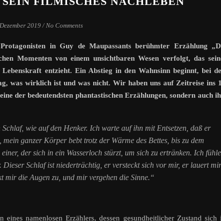
 SEIN FILMISCHES NACHLEBEN
 Dezember 2019
/
No Comments
Protagonisten in Guy de Maupassants berühmter Erzählung „D
nchen Momenten von einem unsichtbaren Wesen verfolgt, das sein
 Lebenskraft entzieht. Ein Abstieg in den Wahnsinn beginnt, bei 
, was wirklich ist und was nicht. Wir haben uns auf Zeitreise ins 
 eine der bedeutendsten phantastischen Erzählungen, sondern auch i
Schlaf, wie auf den Henker. Ich warte auf ihn mit Entsetzen, daß er
, mein ganzer Körper bebt trotz der Wärme des Bettes, bis zu dem
 einer, der sich in ein Wasserloch stürzt, um sich zu ertränken. Ich fühle
ieser Schlaf ist niederträchtig, er versteckt sich vor mir, er lauert mi
kt mir die Augen zu, und mir vergehen die Sinne.“
n eines namenlosen Erzählers, dessen gesundheitlicher Zustand sich