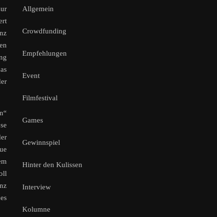
Allgemein
ur
ert
Crowdfunding
anz
gen
Empfehlungen
ung
das
Event
der
Filmfestival
en“
Games
ose
der
Gewinnspiel
ue
em
Hinter den Kulissen
oll
anz
Interview
des
Kolumne