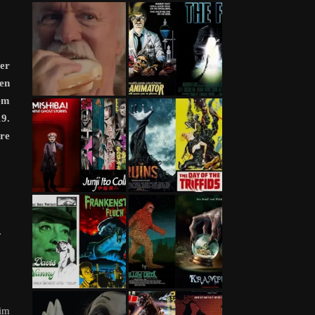
er
en
dem
19.
hre
r
 im