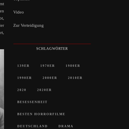
mt
nen
Video
bt,
Zur Verteidigung
der
rt,
SCHLAGWÖRTER
139ER
1970ER
1980ER
1990ER
2000ER
2010ER
2020
2020ER
BESESSENHEIT
BESTEN HORRORFILME
DEUTSCHLAND
DRAMA