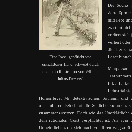
Die Suche n
Zerreißprobe
miterlebt un
existiert ni
verliert sic
verliert oder
die Herrscha
Leser hinneh
Eine Rose, gepflückt von
unsichtbarer Hand, schwebt durch
Maupassants
die Luft (Illustration von William
Jahrhunderts
Julian-Damazy)
Erklärbarkei
Industriali
Höhenflüge. Mit detektivischem Spürsinn und w
unsichtbaren Feind auf die Schliche kommen, stö
zusammenzusetzen. Doch wie das Unerklärliche e
dem rationalen Geist verpflichtet ist. Als sei
Unheimlichen, die sich machtvoll ihren Weg zurüc