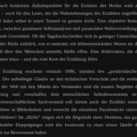
ach konkreten Anhaltspunkten für die Existenz des Horlas wird z
 – auch für den Leser, der die Wahrnehmungen des Erzählers ungefilt
d dabei selbst in einen Taumel zu geraten droht. Eine objektive Inst
cht, zwischen glasklaren Selbstanalysen und paranoiden Wahnvorstellun
h jede Gewissheit. Ob der Tagebuchschreiber sich in geistiger Umnacht
 der Horla wirklich, wie er andeutet, ein höherentwickeltes Wesen ist, 
ft über den Menschen anstrebt, bleibt offen. Eine Ambivalenz, die 
men muss – und die zum Kern der Erzählung führt.
 Erzählung erscheint erstmals 1886, inmitten des „positivistisch
. Der unbedingte Glaube an den technischen Fortschritt und die restl
t der Welt mit den Mitteln des Verstandes sind die trauten Begleiter 
sierung und verschaffen dem menschlichen Selbstbewusstsein ne
issenschaftlichem Sachverstand will darum auch der Erzähler sein
bert in Bibliotheken und versucht die einzelnen Puzzlestücke sinnv
rklären? Im „Horla“ zeigen sich die Abgründe eines Denkens, das g
n dunkler Doppelgänger wird das Irrationale zu einer neuen Quelle 
k ins Bewusstsein bahnt.