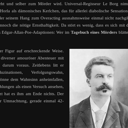
eht und selber zum Mörder wird. Universal-Regisseur Le Borg nim
Horla als dämonisches Kerlchen, das für allerlei diabolische Sensatio
, der seinem Hang zum Overacting ausnahmsweise einmal nicht nachgi
noch die nötige Ernsthaftigkeit. Da stört es wenig, dass es sich mit 
ns Edgar-Allan-Poe-Adaptionen: Wer im
Tagebuch eines Mörders
blätte
er Figur auf erschreckende Weise.
e diverser amouröser Abenteuer mit
 darum voraus. Zeitlebens litt er
nationen, Verfolgungswahn,
könne dem Wahnsinn anheimfallen,
hlungen als einen Versuch ansehen,
zt hat es ihm am Ende nichts. Der
iger Umnachtung, gerade einmal 42-