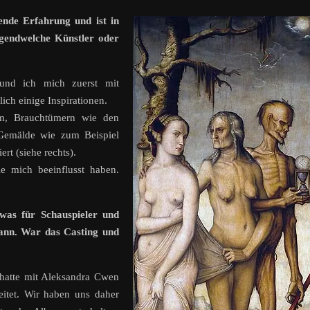
ende Erfahrung und ist in
irgendwelche Künstler oder
 und ich mich zuerst mit
ich einige Inspirationen.
um, Brauchtümern wie den
Gemälde wie zum Beispiel
t (siehe rechts).
ie mich beeinflusst haben.
as für Schauspieler und
kann. War das Casting und
 hatte mit Aleksandra Cwen
eitet. Wir haben uns daher