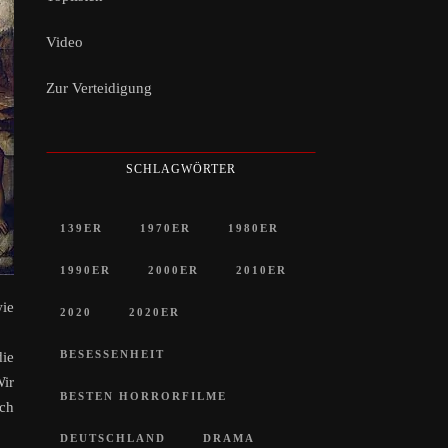
Video
Zur Verteidigung
SCHLAGWÖRTER
139ER
1970ER
1980ER
1990ER
2000ER
2010ER
wie
2020
2020ER
BESESSENHEIT
die
Wir
BESTEN HORRORFILME
ich
DEUTSCHLAND
DRAMA