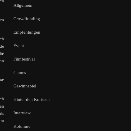
Ich
Allgemein
Crowdfunding
ilm
Empfehlungen
Ich
Event
de
te
Filmfestival
enn
Games
war
Gewinnspiel
ich
Hinter den Kulissen
fen
Interview
als
im
Kolumne