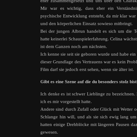
eher zusammengesetzt und uns über den Charakt
Mir war es wichtig, dass eher ein Verständni
psychische Entwicklung entsteht, da mir klar war
und den körperlichen Einsatz sowieso mitbringt.
Bei der jungen Albrun handelt es sich um die T
hatte keinerlei Schauspielerfahrung. Celina wäch
ist dem Ganzen noch am nächsten.
Ich kenne sie seit sie geboren wurde und habe ein 
dieser Grundlage des Vertrauens war es kein Probl
Film darf sie jedoch erst sehen, wenn sie älter ist.
Gibt es eine Szene auf die du besonders stolz bis
Ich denke es ist schwer Lieblinge zu bezeichnen.
ich es mir vorgestellt hatte.
Andere sind durch Zufall oder Glück mit Wetter od
Schlange hin will, und als sie sich ewig lang um
hatten einige Drehblöcke mit längeren Pausen da
gewesen.