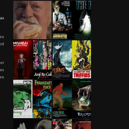
Was
zu
ird
er
ns
en