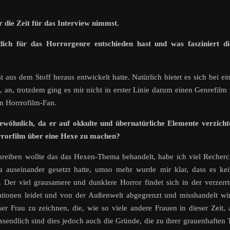
r die Zeit für das Interview nimmst.
ch für das Horrorgenre entschieden hast und was fasziniert di
 aus dem Stoff heraus entwickelt hatte. Natürlich bietet es sich bei ei
 an, trotzdem ging es mir nicht in erster Linie darum einen Genrefilm
in Horrrofilm-Fan.
ewöhnlich, da er auf okkulte und übernatürliche Elemente verzicht
orrorfilm über eine Hexe zu machen?
hreiben wollte das das Hexen-Thema behandelt, habe ich viel Recher
 auseinander gesetzt hatte, umso mehr wurde mir klar, dass es ke
. Der viel grausamere und dunklere Horror findet sich in der verzerr
nationen leidet und von der Außenwelt abgegrenzt und misshandelt wi
er Frau zu zeichnen, die, wie so viele andere Frauen in dieser Zeit, 
sendlich sind dies jedoch auch die Gründe, die zu ihrer grauenhaften 