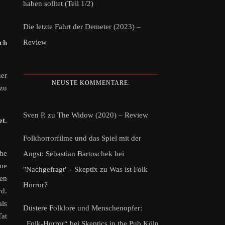
haben solltet (Teil 1/2)
Die letzte Fahrt der Demeter (2023) –
Review
ch
ner
NEUSTE KOMMENTARE:
 zu
Sven P.
zu
The Widow (2020) – Review
et.
Folkhorrorfilme und das Spiel mit der
che
Angst: Sebastian Bartoschek bei
ine
"Nachgefragt" - Skeptix
zu
Was ist Folk
ten
Horror?
rd.
als
Düstere Folklore und Menschenopfer:
Tat
„Folk-Horror“ bei Skeptics in the Pub Köln