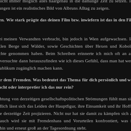
icht immer möglich alles haargenau in die damalige Zeit zu setzen. 
ngen ist ein realistisches Bild von Albruns Alltag zu zeigen.
. Wie stark prägte das deinen Film bzw. inwiefern ist das in den F
ei meinen Verwandten verbracht, bin jedoch in Wien aufgewachsen. 
nklen Berge und Wälder, sowie Geschichten über Hexen und Kobol
chte genommen haben. Beim Schreiben erinnerte ich mich oft an al
h versuchte dann herauszufinden wie ich dieses Gefühl, dass man hat w
Publikum zugänglich machen kann.
 vor dem Fremden. Was bedeutet das Thema für dich persönlich und 
cht oder interpretier ich das nur rein?
achtung von derzeitigen gesellschaftspolitischen Strömungen fühlt man s
dlich lässt sich das Leiden der Hauptfigur, ihre Einsamkeit und ihr Hof
e derzeitige Zeit projizieren. Nicht nur hat sie damit zu kämpfen sich 
auch wird sie mit Fremdenhass und Vorurteilen konfrontiert, was 
hin und erneut groß an der Tagesordnung steht.