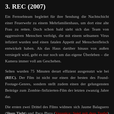
3. REC (2007)
Ein Fernsehteam begleitet für ihre Sendung die Nachtschicht
einer Feuerwehr zu einem Mehrfamilienhaus, um dort eine alte
Frau zu retten. Doch schon bald sieht sich das Team von
aggressiven Menschen verfolgt, die mit einem seltsamen Virus
infiziert wurden und einen fatalen Appetit auf Menschenfleisch
entwickelt haben. Als das Haus darüber hinaus von außen
versiegelt wird, geht es nur noch um das eigene Überleben – die
Kamera immer voll am Geschehen.
Selten wurden 75 Minuten derart effizient ausgenutzt wie bei
(REC).
Der Film ist nicht nur einen der besten des Found-
Footage-Genres, sondern stellt zudem einen der gelungensten
Beiträge zum Zombie-/Infizierten-Film der letzten zwanzig Jahre
dar.
Die ersten zwei Drittel des Films widmen sich Jaume Balaguero
(
Sleep Tight
) und Paco Plaza (
Veronica: Spiel mit dem Teufel
)