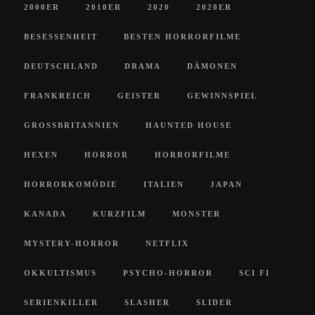
2000ER
2010ER
2020
2020ER
BESESSENHEIT
BESTEN HORRORFILME
DEUTSCHLAND
DRAMA
DÄMONEN
FRANKREICH
GEISTER
GEWINNSPIEL
GROSSBRITANNIEN
HAUNTED HOUSE
HEXEN
HORROR
HORRORFILME
HORRORKOMÖDIE
ITALIEN
JAPAN
KANADA
KURZFILM
MONSTER
MYSTERY-HORROR
NETFLIX
OKKULTISMUS
PSYCHO-HORROR
SCI FI
SERIENKILLER
SLASHER
SLIDER