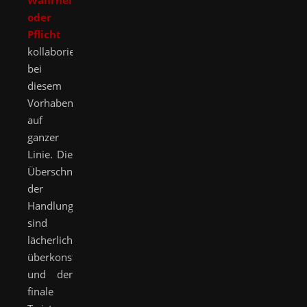
Wahrheit
oder
Pflicht
kollaborierte,
bei
diesem
Vorhaben
auf
ganzer
Linie. Die
Überschneidungen
der
Handlungsstränge
sind
lächerlich
überkonstruiert
und der
finale