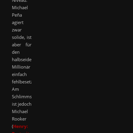
Niveau.
Michael
Peña
agiert
zwar
solide, ist
aber für
den
halbseidenen
Millionär
einfach
fehlbesetzt.
Am
Schlimmsten
ist jedoch
Michael
Rooker
(
Henry: