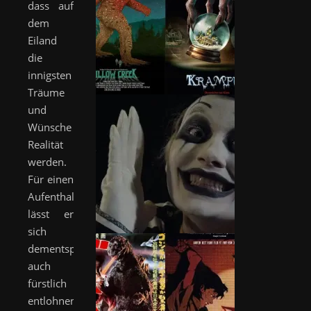
dass auf
dem
Eiland
die
innigsten
Träume
und
Wünsche
Realität
werden.
Für einen
Aufenthalt
lässt er
sich
dementsprechend
auch
fürstlich
entlohnen