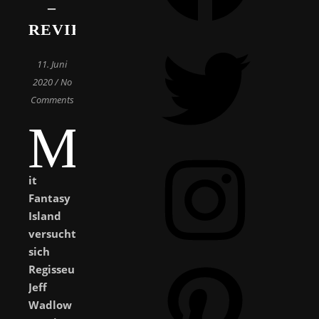
–
REVIEW
Twitter
11. Juni
2020
/
No
Comments
M
Instagram
it
Fantasy
Island
versucht
sich
Pinterest
Regisseur
Jeff
Wadlow