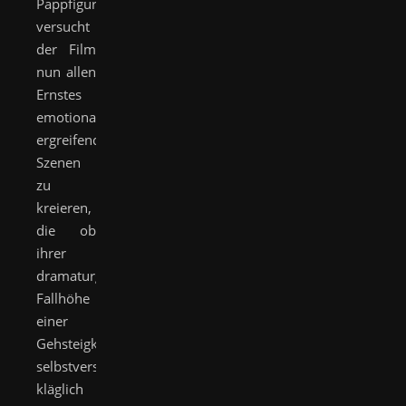
Pappfiguren
versucht
der Film
nun allen
Ernstes
emotional
ergreifende
Szenen
zu
kreieren,
die ob
ihrer
dramaturgischen
Fallhöhe
einer
Gehsteigkante
selbstverständlich
kläglich