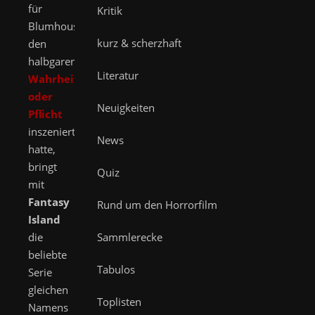
für
Kritik
Blumhouse
kurz & scherzhaft
den
halbgaren
Literatur
Wahrheit
oder
Neuigkeiten
Pflicht
inszeniert
News
hatte,
bringt
Quiz
mit
Fantasy
Rund um den Horrorfilm
Island
die
Sammlerecke
beliebte
Tabulos
Serie
gleichen
Toplisten
Namens