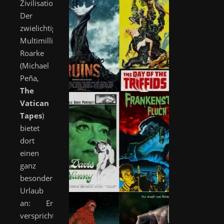
Zivilisation.
Der
zwielichtige
Multimillionär
Roarke
(Michael
Peña,
The
Vatican
Tapes
)
bietet
dort
einen
ganz
besonderen
Urlaub
an: Er
verspricht,