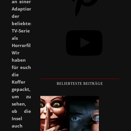
an einer
Adaption
der
beliebten
YouTube
TV-Serie
als
Horrorfilm.
Wir
haben
für euch
die
Koffer
BELIEBTESTE BEITRÄGE
gepackt,
um zu
sehen,
ob die
Insel
auch