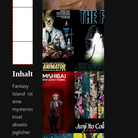
Roach
Cast:
Michael
Peña,
Maggie Q,
Lucy Hale
u.a.
VÖ:
Ab
20.06.2020
als VoD
Inhalt
Fantasy
Island ist
eine
mysteriöse
Insel
abseits
jeglicher