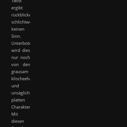
Twist
ergibt
rückblickend
schlichtweg
keinen
Sinn.
Unterboten
wird dies
nur noch
von den
grausam
klischeehaften
und
unsäglich
platten
Charakterzeichnungen.
Mit
diesen