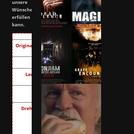
unsere
Wünsche
erfüllen
kann.
Originaltitel:
Fantasy
Island
Land:
USA
Laufzeit:
109
Minuten
Regie:
Jeff
Wadlow
Drehbuch:
Jeff
Wadlow,
Jillian
Jacobs,
Christopher