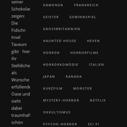
seiner
DÄMONEN
FRANKREICH
Schokoladenseite
zeigen:
GEISTER
GEWINNSPIEL
Die
GROSSBRITANNIEN
Fidschi-
Insel
HAUNTED HOUSE
HEXEN
Taveuni
gibt hier
HORROR
HORRORFILME
ihr
HORRORKOMÖDIE
ITALIEN
Stelldichein
als
JAPAN
KANADA
Wünsche
erfüllende
KURZFILM
MONSTER
Oase und
sieht
MYSTERY-HORROR
NETFLIX
dabei
OKKULTISMUS
traumhaft
schön
PSYCHO-HORROR
SCI FI