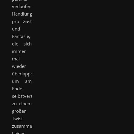
verlaufenden
Handlungssträngen
pro Gast
und
Fantasie,
die sich
immer
mal
wieder
überlappen,
um am
Ende
selbstverständlich
zu einem
großen
Twist
zusammenzulaufen.
Leider