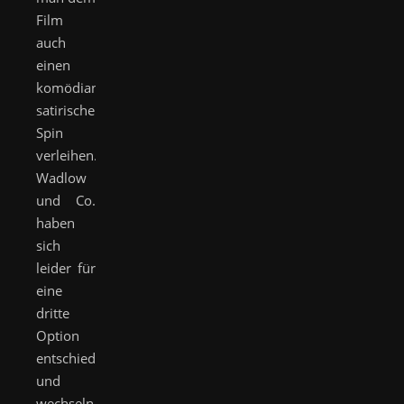
Film
auch
einen
komödiantisch-
satirischen
Spin
verleihen.
Wadlow
und Co.
haben
sich
leider für
eine
dritte
Option
entschieden
und
wechseln