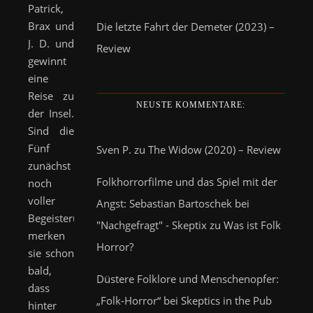
Patrick,
Brax und
Die letzte Fahrt der Demeter (2023) –
J. D. und
Review
gewinnt
eine
Reise zu
NEUSTE KOMMENTARE:
der Insel.
Sind die
Fünf
Sven P.
zu
The Widow (2020) – Review
zunächst
Folkhorrorfilme und das Spiel mit der
noch
voller
Angst: Sebastian Bartoschek bei
Begeisterung,
"Nachgefragt" - Skeptix
zu
Was ist Folk
merken
Horror?
sie schon
bald,
Düstere Folklore und Menschenopfer:
dass
„Folk-Horror“ bei Skeptics in the Pub
hinter