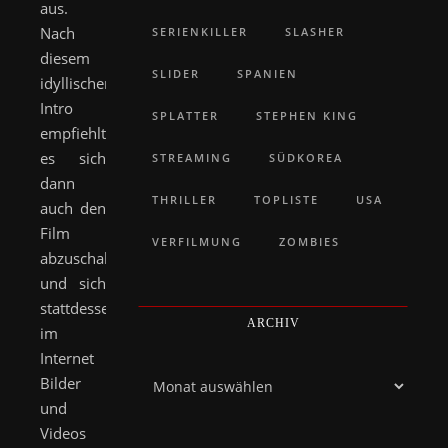
aus.
Nach
SERIENKILLER
SLASHER
diesem
SLIDER
SPANIEN
idyllischen
Intro
SPLATTER
STEPHEN KING
empfiehlt
es sich
STREAMING
SÜDKOREA
dann
THRILLER
TOPLISTE
USA
auch den
Film
VERFILMUNG
ZOMBIES
abzuschalten
und sich
stattdessen
ARCHIV
im
Internet
Archiv
Bilder
und
Videos