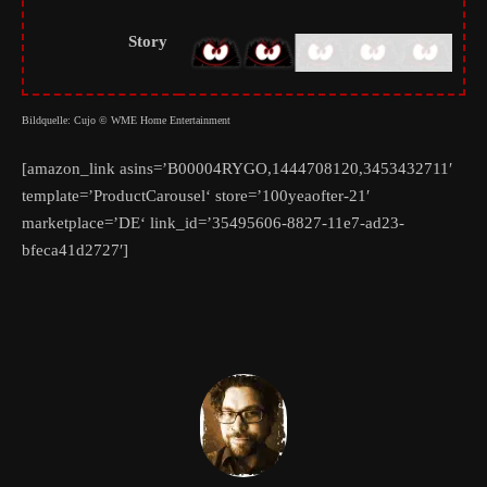
Story
Bildquelle: Cujo © WME Home Entertainment
[amazon_link asins=’B00004RYGO,1444708120,3453432711′
template=’ProductCarousel‘ store=’100yeaofter-21′
marketplace=’DE‘ link_id=’35495606-8827-11e7-ad23-
bfeca41d2727′]