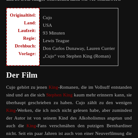
Originaltitel:
Cujo
Land:
USA
Laufzeit:
93 Minuten
Regie:
Lewis Teague
Drehbuch:
Don Carlos Dunaway, Lauren Currier
Vorlage:
„Cujo“ von Stephen King (Roman)
Der Film
Cujo gehört zu jenen
King
-Romanen, die im Vollsuff entstanden
sind und an die sich
Stephen King
kaum mehr erinnern kann, sie
überhaupt geschrieben zu haben. Cujo zählt zu den wenigen
King
-Werken, die ich noch nicht gelesen habe, aber zumindest
der Autor ist von seinem Kind des Alkoholismus angetan und
auch die
King
-Fans verschmähen den putzigen Bernhardiner
nicht. Seit ein paar Jahren ist auch von einer Neuverfilmung die