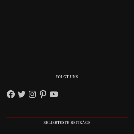
FOLGT UNS
Facebook
Twitter
Instagram
Pinterest
YouTube
BELIEBTESTE BEITRÄGE