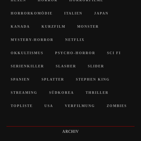
HEXEN
HORROR
HORRORFILME
HORRORKOMÖDIE
ITALIEN
JAPAN
KANADA
KURZFILM
MONSTER
MYSTERY-HORROR
NETFLIX
OKKULTISMUS
PSYCHO-HORROR
SCI FI
SERIENKILLER
SLASHER
SLIDER
SPANIEN
SPLATTER
STEPHEN KING
STREAMING
SÜDKOREA
THRILLER
TOPLISTE
USA
VERFILMUNG
ZOMBIES
ARCHIV