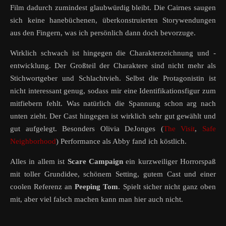
Film dadurch zumindest glaubwürdig bleibt. Die Cairnes saugen
sich keine hanebüchenen, überkonstruierten Storywendungen
aus den Fingern, was ich persönlich dann doch bevorzuge.
Wirklich schwach ist hingegen die Charakterzeichnung und -
entwicklung. Der Großteil der Charaktere sind nicht mehr als
Stichwortgeber und Schlachtvieh. Selbst die Protagonistin ist
nicht interessant genug, sodass mir eine Identifikationsfigur zum
mitfiebern fehlt. Was natürlich die Spannung schon arg nach
unten zieht. Der Cast hingegen ist wirklich sehr gut gewählt und
gut aufgelegt. Besonders Olivia DeJonges (
The Visit
,
Safe
Neighborhood
) Performance als Abby fand ich köstlich.
Alles in allem ist
Scare Campaign
ein kurzweiliger Horrorspaß
mit toller Grundidee, schönem Setting, gutem Cast und einer
coolen Referenz an
Peeping Tom
. Spielt sicher nicht ganz oben
mit, aber viel falsch machen kann man hier auch nicht.