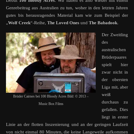
Debüt
100 Bloody Acres
. Wir haben es also wieder mit einem
Genrebeitrag aus Australien zu tun, woher in den letzten Jahren
gutes bis herausragendes Material kam wie zum Beispiel der
„
Wolf Creek
“-Reihe,
The Loved Ones
und
The Babadook
.
Der Zweitling
des
australischen
Brüderpaares
spielt hier
zwar nicht in
der obersten
Liga mit, aber
weiß
Brüder Cairnes bei 100 Bloody Acres Bild: © 2013 –
durchaus zu
Music Box Films
gefallen. Dies
liegt in erster
Linie an der flotten Inszenierung und an der geringen Laufzeit
von nicht einmal 80 Minuten, die keine Langeweile aufkommen