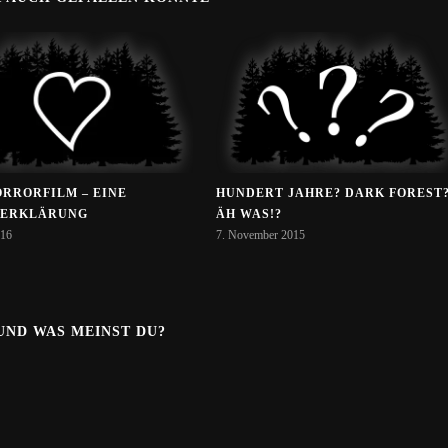
ORRORFILM – EINE
HUNDERT JAHRE? DARK FOREST
SERKLÄRUNG
ÄH WAS!?
016
7. November 2015
.UND WAS MEINST DU?