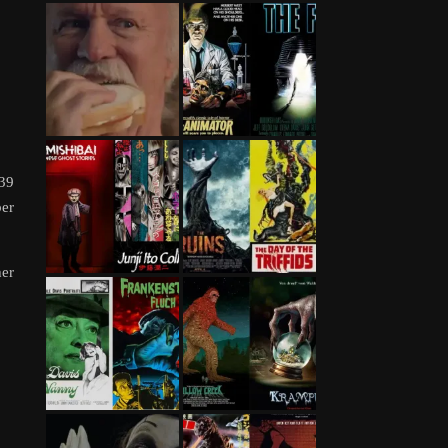
39
ber
her