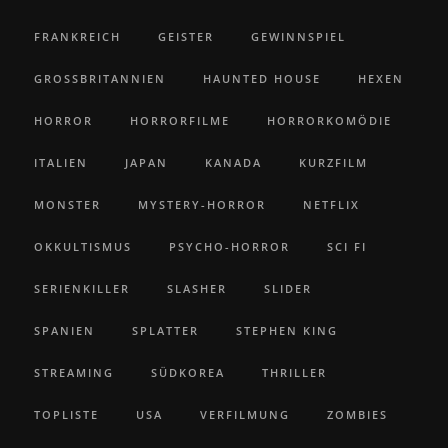
FRANKREICH
GEISTER
GEWINNSPIEL
GROSSBRITANNIEN
HAUNTED HOUSE
HEXEN
HORROR
HORRORFILME
HORRORKOMÖDIE
ITALIEN
JAPAN
KANADA
KURZFILM
MONSTER
MYSTERY-HORROR
NETFLIX
OKKULTISMUS
PSYCHO-HORROR
SCI FI
SERIENKILLER
SLASHER
SLIDER
SPANIEN
SPLATTER
STEPHEN KING
STREAMING
SÜDKOREA
THRILLER
TOPLISTE
USA
VERFILMUNG
ZOMBIES