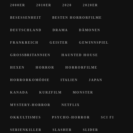
2000ER
2010ER
2020
2020ER
BESESSENHEIT
BESTEN HORRORFILME
DEUTSCHLAND
DRAMA
DÄMONEN
FRANKREICH
GEISTER
GEWINNSPIEL
GROSSBRITANNIEN
HAUNTED HOUSE
HEXEN
HORROR
HORRORFILME
HORRORKOMÖDIE
ITALIEN
JAPAN
KANADA
KURZFILM
MONSTER
MYSTERY-HORROR
NETFLIX
OKKULTISMUS
PSYCHO-HORROR
SCI FI
SERIENKILLER
SLASHER
SLIDER