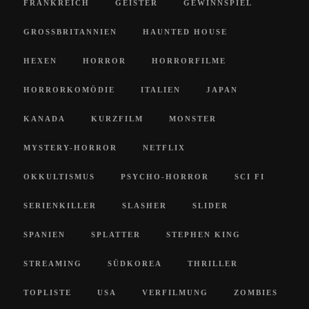
FRANKREICH
GEISTER
GEWINNSPIEL
GROSSBRITANNIEN
HAUNTED HOUSE
HEXEN
HORROR
HORRORFILME
HORRORKOMÖDIE
ITALIEN
JAPAN
KANADA
KURZFILM
MONSTER
MYSTERY-HORROR
NETFLIX
OKKULTISMUS
PSYCHO-HORROR
SCI FI
SERIENKILLER
SLASHER
SLIDER
SPANIEN
SPLATTER
STEPHEN KING
STREAMING
SÜDKOREA
THRILLER
TOPLISTE
USA
VERFILMUNG
ZOMBIES