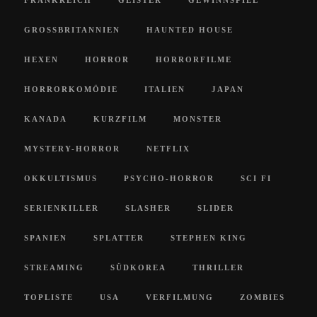
GROSSBRITANNIEN
HAUNTED HOUSE
HEXEN
HORROR
HORRORFILME
HORRORKOMÖDIE
ITALIEN
JAPAN
KANADA
KURZFILM
MONSTER
MYSTERY-HORROR
NETFLIX
OKKULTISMUS
PSYCHO-HORROR
SCI FI
SERIENKILLER
SLASHER
SLIDER
SPANIEN
SPLATTER
STEPHEN KING
STREAMING
SÜDKOREA
THRILLER
TOPLISTE
USA
VERFILMUNG
ZOMBIES