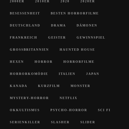
2000ER
2010ER
2020
2020ER
BESESSENHEIT
BESTEN HORRORFILME
DEUTSCHLAND
DRAMA
DÄMONEN
FRANKREICH
GEISTER
GEWINNSPIEL
GROSSBRITANNIEN
HAUNTED HOUSE
HEXEN
HORROR
HORRORFILME
HORRORKOMÖDIE
ITALIEN
JAPAN
KANADA
KURZFILM
MONSTER
MYSTERY-HORROR
NETFLIX
OKKULTISMUS
PSYCHO-HORROR
SCI FI
SERIENKILLER
SLASHER
SLIDER