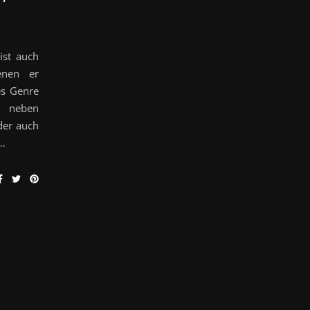
ist auch
enen er
es Genre
s neben
der auch
t…