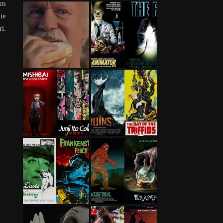
em
ie
l.