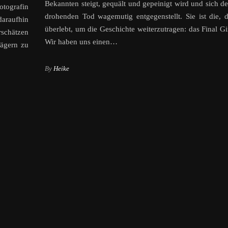
Bekannten steigt, gequält und gepeinigt wird und sich d
tografin
drohenden Tod wagemutig entgegenstellt. Sie ist die, d
araufhin
überlebt, um die Geschichte weiterzutragen: das Final Gir
rschätzen
Wir haben uns einen…
ägern zu
By
Heike