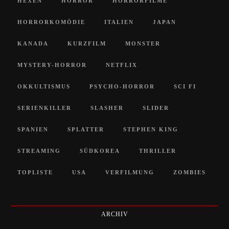
HEXEN
HORROR
HORRORFILME
HORRORKOMÖDIE
ITALIEN
JAPAN
KANADA
KURZFILM
MONSTER
MYSTERY-HORROR
NETFLIX
OKKULTISMUS
PSYCHO-HORROR
SCI FI
SERIENKILLER
SLASHER
SLIDER
SPANIEN
SPLATTER
STEPHEN KING
STREAMING
SÜDKOREA
THRILLER
TOPLISTE
USA
VERFILMUNG
ZOMBIES
ARCHIV