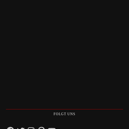
FOLGT UNS
Facebook
Twitter
Instagram
Pinterest
YouTube