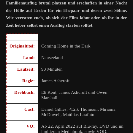
Familienausflug brutal platzen und erschaffen in einer Nacht
die Hölle auf Erden für ein Ehepaar und deren
zwei Söhne.
Wir verraten euch, ob sich der Film lohnt oder ob ihr in der
Zeit lieber selbst einen Ausflug starten solltet.
Originaltitel:
Coming Home in the Dark
Land:
Neuseeland
Laufzeit:
93 Minuten
Regie:
James Ashcroft
Drehbuch:
Eli Kent, James Ashcroft und Owen
Marshall
Cast:
Daniel Gillies, <Erik Thomson, Miriama
McDowell, Matthias Luafutu
VÖ:
Ab 22. April 2022 auf Blu-ray, DVD und im
limitierten Mediabook, sowie VOD.