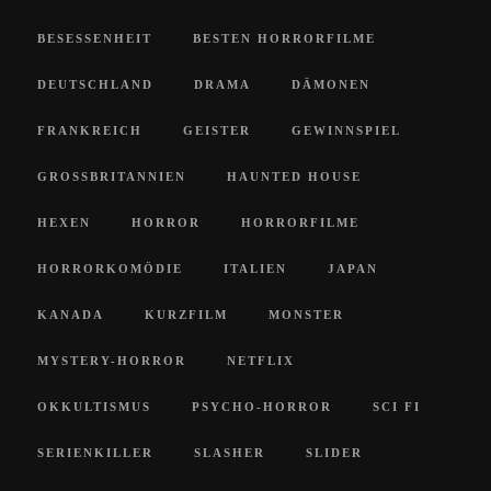
BESESSENHEIT
BESTEN HORRORFILME
DEUTSCHLAND
DRAMA
DÄMONEN
FRANKREICH
GEISTER
GEWINNSPIEL
GROSSBRITANNIEN
HAUNTED HOUSE
HEXEN
HORROR
HORRORFILME
HORRORKOMÖDIE
ITALIEN
JAPAN
KANADA
KURZFILM
MONSTER
MYSTERY-HORROR
NETFLIX
OKKULTISMUS
PSYCHO-HORROR
SCI FI
SERIENKILLER
SLASHER
SLIDER