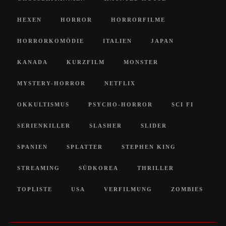
HEXEN
HORROR
HORRORFILME
HORRORKOMÖDIE
ITALIEN
JAPAN
KANADA
KURZFILM
MONSTER
MYSTERY-HORROR
NETFLIX
OKKULTISMUS
PSYCHO-HORROR
SCI FI
SERIENKILLER
SLASHER
SLIDER
SPANIEN
SPLATTER
STEPHEN KING
STREAMING
SÜDKOREA
THRILLER
TOPLISTE
USA
VERFILMUNG
ZOMBIES