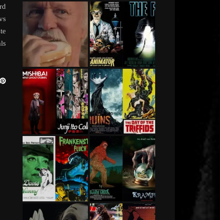
rd
vs
te
ls