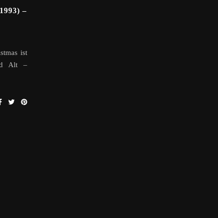
993) –
stmas ist
nd Alt –