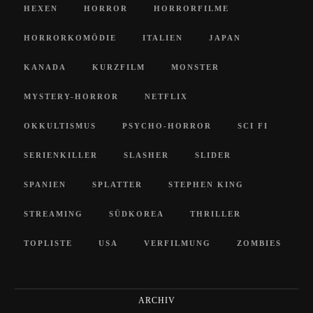
HEXEN
HORROR
HORRORFILME
HORRORKOMÖDIE
ITALIEN
JAPAN
KANADA
KURZFILM
MONSTER
MYSTERY-HORROR
NETFLIX
OKKULTISMUS
PSYCHO-HORROR
SCI FI
SERIENKILLER
SLASHER
SLIDER
SPANIEN
SPLATTER
STEPHEN KING
STREAMING
SÜDKOREA
THRILLER
TOPLISTE
USA
VERFILMUNG
ZOMBIES
ARCHIV