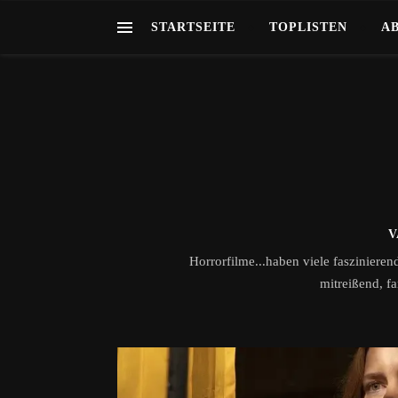
STARTSEITE
TOPLISTEN
A
V
Horrorfilme...haben viele faszinierend
mitreißend, f