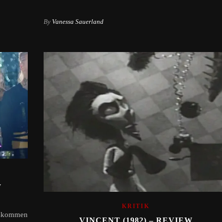
By
Vanessa Sauerland
W
KRITIK
uskommen
VINCENT (1982) – REVIEW