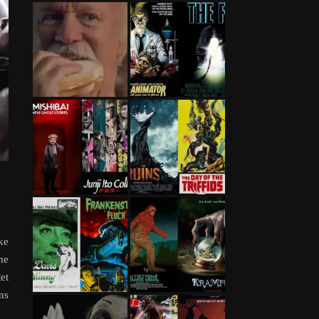
ke
ne
et
ns