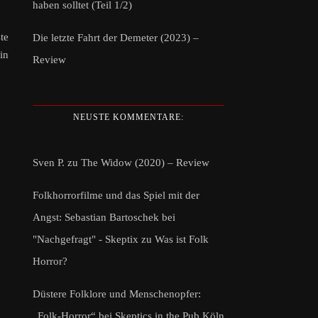
haben solltet (Teil 1/2)
te
Die letzte Fahrt der Demeter (2023) –
in
Review
NEUSTE KOMMENTARE:
Sven P.
zu
The Widow (2020) – Review
Folkhorrorfilme und das Spiel mit der
Angst: Sebastian Bartoschek bei
"Nachgefragt" - Skeptix
zu
Was ist Folk
Horror?
Düstere Folklore und Menschenopfer:
„Folk-Horror“ bei Skeptics in the Pub Köln