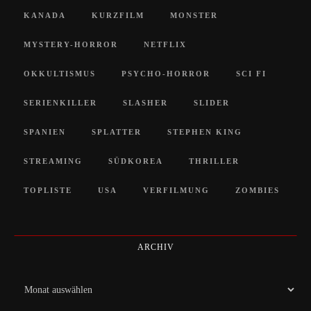
KANADA
KURZFILM
MONSTER
MYSTERY-HORROR
NETFLIX
OKKULTISMUS
PSYCHO-HORROR
SCI FI
SERIENKILLER
SLASHER
SLIDER
SPANIEN
SPLATTER
STEPHEN KING
STREAMING
SÜDKOREA
THRILLER
TOPLISTE
USA
VERFILMUNG
ZOMBIES
ARCHIV
Archiv