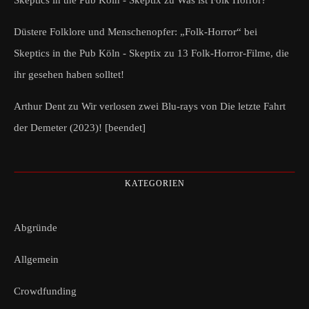
Skeptics in the Pub Köln - Skeptix
zu
Was ist Folk Horror?
Düstere Folklore und Menschenopfer: „Folk-Horror“ bei
Skeptics in the Pub Köln - Skeptix
zu
13 Folk-Horror-Filme, die
ihr gesehen haben solltet!
Arthur Dent
zu
Wir verlosen zwei Blu-rays von Die letzte Fahrt
der Demeter (2023)! [beendet]
KATEGORIEN
Abgründe
Allgemein
Crowdfunding