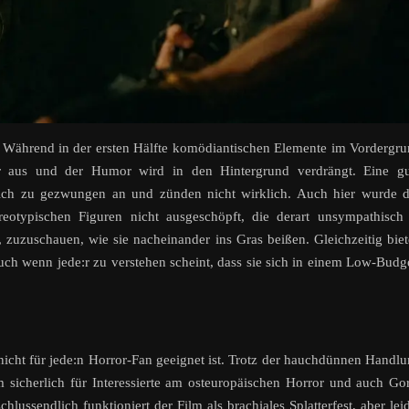
Während in der ersten Hälfte komödiantischen Elemente im Vordergr
erer aus und der Humor wird in den Hintergrund verdrängt. Eine g
ich zu gezwungen an und zünden nicht wirklich. Auch hier wurde d
ereotypischen Figuren nicht ausgeschöpft, die derart unsympathisch
, zuzuschauen, wie sie nacheinander ins Gras beißen. Gleichzeitig bie
 auch wenn jede:r zu verstehen scheint, dass sie sich in einem Low-Budg
r nicht für jede:n Horror-Fan geeignet ist. Trotz der hauchdünnen Handl
sicherlich für Interessierte am osteuropäischen Horror und auch Go
ssendlich funktioniert der Film als brachiales Splatterfest, aber lei