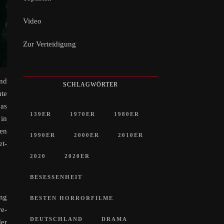
Video
Zur Verteidigung
und
SCHLAGWÖRTER
ute
as
139ER
1970ER
1980ER
 in
ten
1990ER
2000ER
2010ER
et-
2020
2020ER
BESESSENHEIT
ung
BESTEN HORRORFILME
re-
DEUTSCHLAND
DRAMA
der