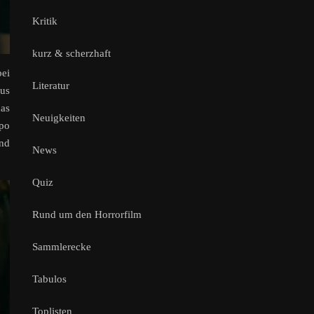
Kritik
kurz & scherzhaft
bei
Literatur
us
das
Neuigkeiten
mpo
und
News
Quiz
Rund um den Horrorfilm
Sammlerecke
Tabulos
Toplisten