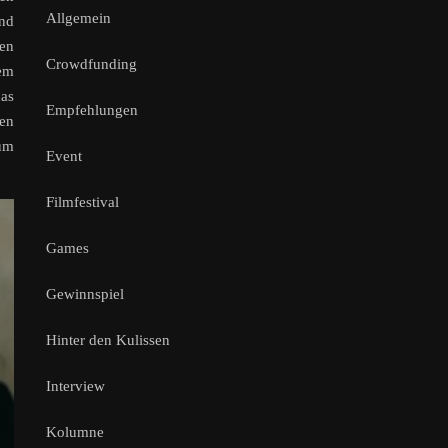
Allgemein
und
hen
Crowdfunding
nem
as
Empfehlungen
en
kum
Event
Filmfestival
Games
Gewinnspiel
Hinter den Kulissen
Interview
Kolumne