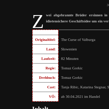
3
Z
wei abgebrannte Brüder ersinnen in
idiotensichere Geschäftsidee um ein ver
Originaltitel:
The Curse of Valburga
Land:
Slowenien
Laufzeit:
82 Minuten
Regie:
Tomaz Gorkic
Drehbuch:
Tomaz Gorkic
Cast:
Tanja Ribic, Katarina Stegnar, S
VÖ:
ab 30.04.2021 im Handel
Inhalt