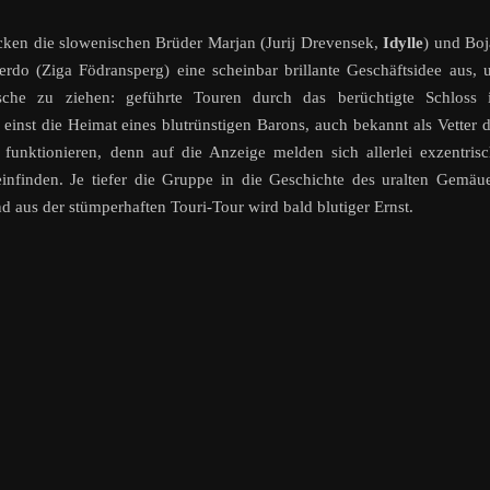
ecken die slowenischen Brüder Marjan (Jurij Drevensek,
Idylle
) und Bo
do (Ziga Födransperg) eine scheinbar brillante Geschäftsidee aus,
che zu ziehen: geführte Touren durch das berüchtigte Schloss 
inst die Heimat eines blutrünstigen Barons, auch bekannt als Vetter 
funktionieren, denn auf die Anzeige melden sich allerlei exzentris
infinden. Je tiefer die Gruppe in die Geschichte des uralten Gemäu
d aus der stümperhaften Touri-Tour wird bald blutiger Ernst.