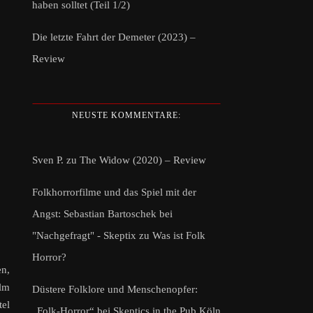
haben solltet (Teil 1/2)
Die letzte Fahrt der Demeter (2023) –
Review
NEUSTE KOMMENTARE:
Sven P.
zu
The Widow (2020) – Review
Folkhorrorfilme und das Spiel mit der
Angst: Sebastian Bartoschek bei
"Nachgefragt" - Skeptix
zu
Was ist Folk
Horror?
en,
ilm
Düstere Folklore und Menschenopfer:
tel
„Folk-Horror“ bei Skeptics in the Pub Köln