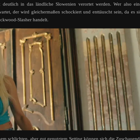
 deutlich in das ländliche Slowenien verortet werden. Wer also ei
rtet, der wird gleichermaßen schockiert und enttäuscht sein, da es s
ckwood-Slasher handelt.
inem schlichten, aber gut genutztem Setting können sich die Zuschauen