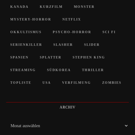
KANADA
KURZFILM
MONSTER
MYSTERY-HORROR
NETFLIX
OKKULTISMUS
PSYCHO-HORROR
SCI FI
SERIENKILLER
SLASHER
SLIDER
SPANIEN
SPLATTER
STEPHEN KING
STREAMING
SÜDKOREA
THRILLER
TOPLISTE
USA
VERFILMUNG
ZOMBIES
ARCHIV
Archiv