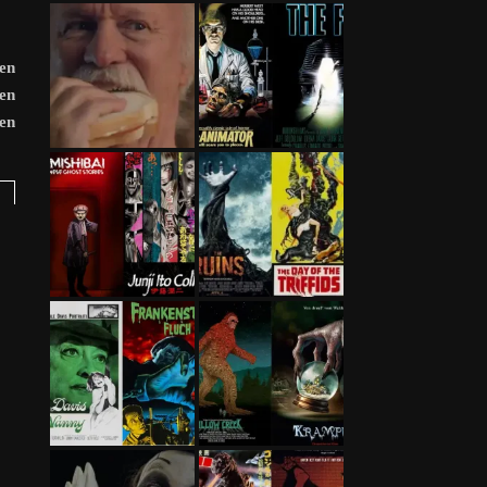
gen
en
zen