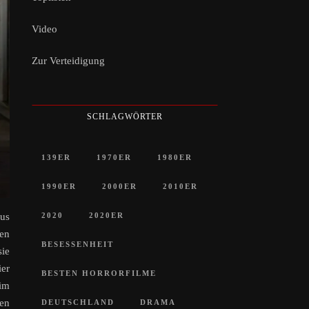
Video
Zur Verteidigung
SCHLAGWÖRTER
139ER
1970ER
1980ER
1990ER
2000ER
2010ER
2020
2020ER
aus
sen
BESESSENHEIT
sie
ier
BESTEN HORRORFILME
 im
ten
DEUTSCHLAND
DRAMA