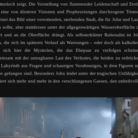
ttenloch zeigt. Die Vorstellung von flammender Leidenschaft und Erot
ch eine von düsteren Visionen und Prophezeiungen durchzogene Triste
hnet das Bild einer verrottenden, sterbenden Stadt, die für John und La
n sollte, aber stattdessen unter der allgegenwärtigen Wasseroberfläche 
nd an die Oberfläche drängt. Als selbsterklärter Rationalist ist J
, die sich im späteren Verlauf als Warnungen – oder doch als kalkulie
 sich hier die Mysterien, die das Ehepaar zu verfolgen scheine
insam mit der untragbaren Last des Verlustes, die beiden zu erdrück
 Labyrinth aus Fragen und schaurigen Vorahnungen, in dem Figuren 
s gefangen sind. Besonders John leidet unter der tragischen Unfähigke
ert sich mehr und mehr in den verschlungenen Gassen, den unheilvol