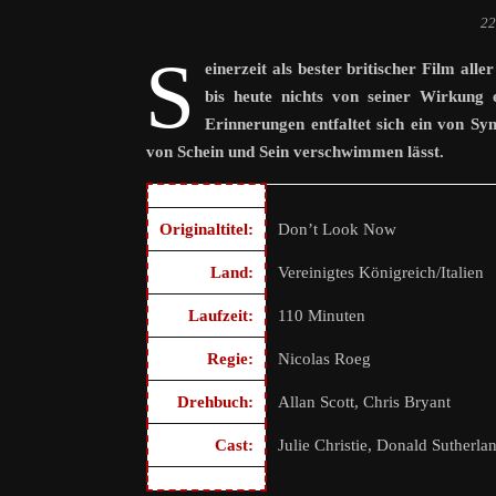
22
S
einerzeit als bester britischer Film al
bis heute nichts von seiner Wirkung 
Erinnerungen entfaltet sich ein von Sy
von Schein und Sein verschwimmen lässt.
Originaltitel:
Don’t Look Now
Land:
Vereinigtes Königreich/Italien
Laufzeit:
110 Minuten
Regie:
Nicolas Roeg
Drehbuch:
Allan Scott, Chris Bryant
Cast:
Julie Christie, Donald Sutherlan