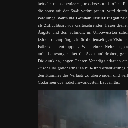
beinahe menschenleeres, trostloses und trübes Ra
die sonst mit der Stadt verknüpft ist, wird dur
verdrängt.
Wenn die Gondeln Trauer tragen
zeic
als Zufluchtsort vor kräftezehrender Trauer diene
Ängste und den Schmerz im Unbewussten schürt u
jedoch unempfänglich für die jenseitigen Visionen
Fallen? – entpuppen. Wie feiner Nebel legen
unheilschwanger über die Stadt und drohen, geme
Die dunklen, engen Gassen Venedigs erbauen ein
Zuschauer gleichermaßen hilf- und orientierungslo
den Kummer des Verlusts zu überwinden und verli
Gedärmen des nebelumwanderten Labyrinths.