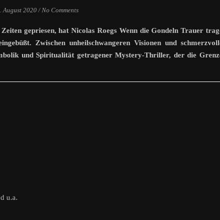
. August 2020
/
No Comments
ler Zeiten gepriesen, hat Nicolas Roegs Wenn die Gondeln Trauer tra
eingebüßt. Zwischen unheilschwangeren Visionen und schmerzvoll
mbolik und Spiritualität getragener Mystery-Thriller, der die Gren
d u.a.