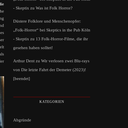
ie
- Skeptix
zu
Was ist Folk Horror?
che
ung
Düstere Folklore und Menschenopfer:
und
„Folk-Horror“ bei Skeptics in the Pub Köln
 es
- Skeptix
zu
13 Folk-Horror-Filme, die ihr
ser
elt
gesehen haben solltet!
ls
Arthur Dent
zu
Wir verlosen zwei Blu-rays
er
von Die letzte Fahrt der Demeter (2023)!
[beendet]
KATEGORIEN
Abgründe