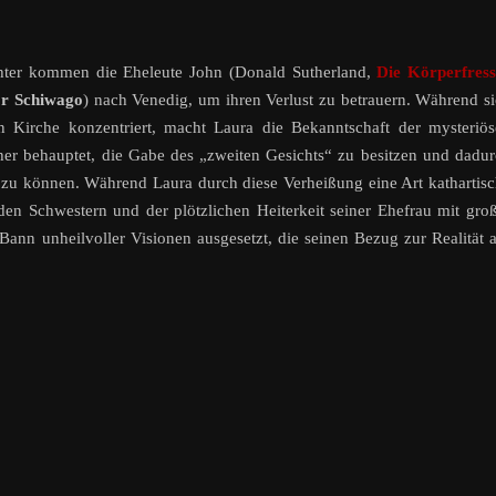
chter kommen die Eheleute John (Donald Sutherland,
Die Körperfress
r Schiwago
) nach Venedig, um ihren Verlust zu betrauern. Während s
en Kirche konzentriert, macht Laura die Bekanntschaft der mysteriö
er behauptet, die Gabe des „zweiten Gesichts“ zu besitzen und dadu
n zu können. Während Laura durch diese Verheißung eine Art kathartis
den Schwestern und der plötzlichen Heiterkeit seiner Ehefrau mit gro
Bann unheilvoller Visionen ausgesetzt, die seinen Bezug zur Realität 