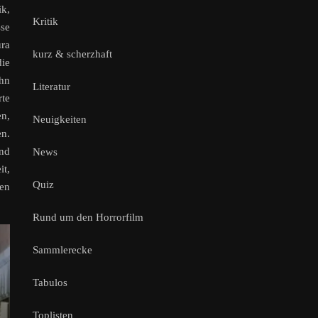
ik,
Kritik
sse
ura
kurz & scherzhaft
die
ohn
Literatur
rte
n,
Neuigkeiten
en.
und
News
it,
Quiz
len
Rund um den Horrorfilm
Sammlerecke
Tabulos
Toplisten