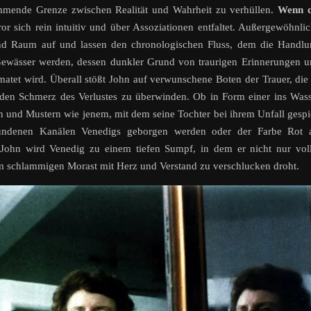
wimmende Grenze zwischen Realität und Wahrheit zu verhüllen.
Wenn d
or sich rein intuitiv und über Assoziationen entfaltet. Außergewöhnli
 und Raum auf und lassen den chronologischen Fluss, dem die Handl
 Gewässer werden, dessen dunkler Grund von traurigen Erinnerungen 
tet wird. Überall stößt John auf verwunschene Boten der Trauer, die
den Schmerz des Verlustes zu überwinden. Ob in Form einer ins Was
 und Mustern wie jenem, mit dem seine Tochter bei ihrem Unfall gespi
undenen Kanälen Venedigs geborgen werden oder der Farbe Rot a
ohn wird Venedig zu einem tiefen Sumpf, in dem er nicht nur voll
em schlammigen Morast mit Herz und Verstand zu verschlucken droht.