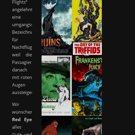
Flights“
angelehnt,
eine
umgangssprachliche
Bezeichnung
für
Nachtflüge,
weil die
Passagiere
danach
mit roten
Augen
aussteigen.
Wir
wünschen
Red Eye
alles
Gute und