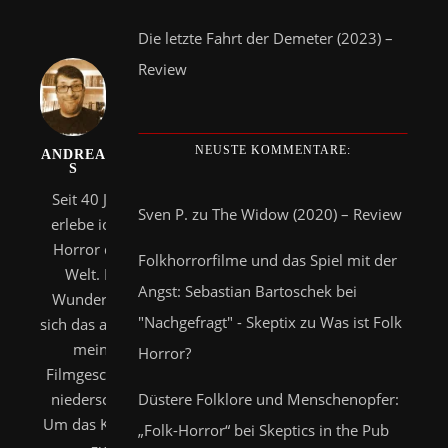
Die letzte Fahrt der Demeter (2023) –
Review
NEUSTE KOMMENTARE:
ANDREA
S
Seit 40 Jahren
Sven P.
zu
The Widow (2020) – Review
erlebe ich den
Horror dieser
Folkhorrorfilme und das Spiel mit der
Welt. Kein
Angst: Sebastian Bartoschek bei
Wunder, dass
"Nachgefragt" - Skeptix
zu
Was ist Folk
sich das auch auf
meinen
Horror?
Filmgeschmack
Düstere Folklore und Menschenopfer:
niederschlägt.
Um das Klischee
„Folk-Horror“ bei Skeptics in the Pub