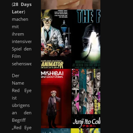
(
28 Days
Later
)
machen
mit
ihrem
intensiven
Spiel den
Film
sehenswert.
Der
Name
Red Eye
ist
übrigens
an den
Begriff
„Red Eye