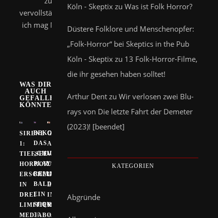
zu
Köln - Skeptix
zu
Was ist Folk Horror?
vervollständigen:
ich mag Metal :)
Düstere Folklore und Menschenopfer:
„Folk-Horror“ bei Skeptics in the Pub
Köln - Skeptix
zu
13 Folk-Horror-Filme,
die ihr gesehen haben solltet!
WAS DIR
AUCH
Arthur Dent
zu
Wir verlosen zwei Blu-
GEFALLEN
KÖNNTE
rays von Die letzte Fahrt der Demeter
(2023)! [beendet]
BEKOMMT
SIRENE
GIALLO
DAS
1:
A
„CHILD’S
TIEFSEE-
VENEZIA:
PLAY“-
HORROR
UMSTRITTENER
KATEGORIEN
REMAKE
ERSCHEINT
GIALLO
BALD
IN
ERSCHEINT
EIN
DREI
IM
Abgründe
SEQUEL?
LIMITIERTEN
MEDIABOOK!
30.
7.
MEDIABOOKS