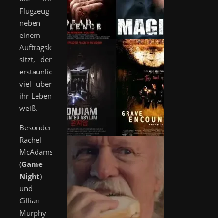
Flugzeug
neben
einem
Auftragskiller
sitzt, der
erstaunlich
viel über
ihr Leben
weiß.
Besonders
Rachel
McAdams
(
Game
Night
)
und
Cillian
Murphy