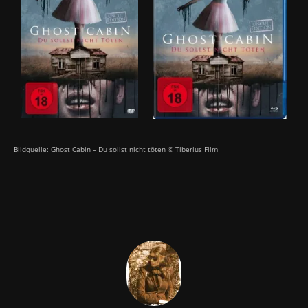
Bildquelle: Ghost Cabin – Du sollst nicht töten © Tiberius Film