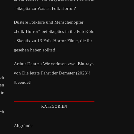
- Skeptix
zu
Was ist Folk Horror?
Düstere Folklore und Menschenopfer:
„Folk-Horror“ bei Skeptics in the Pub Köln
- Skeptix
zu
13 Folk-Horror-Filme, die ihr
gesehen haben solltet!
Arthur Dent
zu
Wir verlosen zwei Blu-rays
von Die letzte Fahrt der Demeter (2023)!
ich
[beendet]
nen
rte
KATEGORIEN
ich
Abgründe