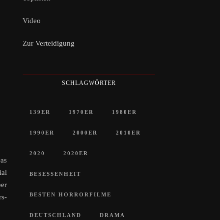
Video
Zur Verteidigung
SCHLAGWÖRTER
139ER
1970ER
1980ER
1990ER
2000ER
2010ER
2020
2020ER
as
ial
BESESSENHEIT
er
BESTEN HORRORFILME
rs-
DEUTSCHLAND
DRAMA