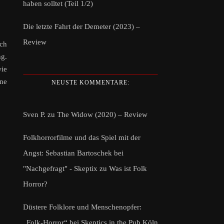
haben solltet (Teil 1/2)
Die letzte Fahrt der Demeter (2023) –
Review
uch
ng.
wie
ine
NEUSTE KOMMENTARE:
Sven P.
zu
The Widow (2020) – Review
Folkhorrorfilme und das Spiel mit der
Angst: Sebastian Bartoschek bei
"Nachgefragt" - Skeptix
zu
Was ist Folk
Horror?
Düstere Folklore und Menschenopfer:
„Folk-Horror“ bei Skeptics in the Pub Köln