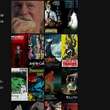
id
ch
le.
nde