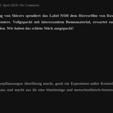
0. April 2019
/
No Comments
ung von
Shivers
spendiert das Label NSM dem Horrorfilm von Dav
miere. Vollgepackt mit interessantem Bonusmaterial, erwartet eu
tion. Wir haben das schöne Stück ausgepackt!
rpflanzungen überflüssig macht, gerät ein Experiment außer Kontrol
n aus und macht aus ihr eine blutrünstige und menschenfleisch-fresse