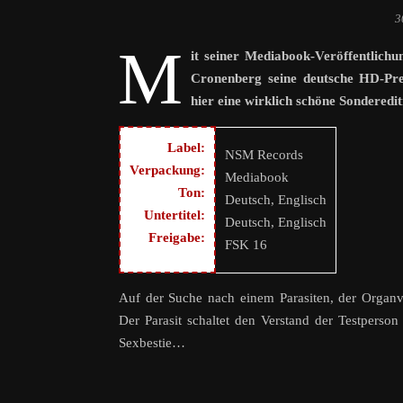
3
M
it seiner Mediabook-Veröffentlich
Cronenberg seine deutsche HD-Pre
hier eine wirklich schöne Sonderedi
Label:
NSM Records
Verpackung:
Mediabook
Ton:
Deutsch, Englisch
Untertitel:
Deutsch, Englisch
Freigabe:
FSK 16
Auf der Suche nach einem Parasiten, der Organve
Der Parasit schaltet den Verstand der Testperso
Sexbestie…