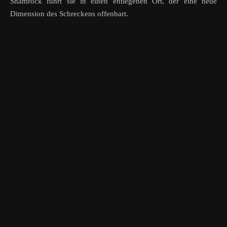
Shamrock führt sie in einen entlegenen Ort, der eine neue
Dimension des Schreckens offenbart.