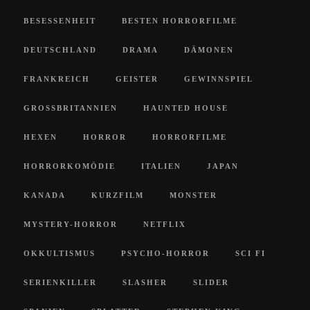
BESESSENHEIT
BESTEN HORRORFILME
DEUTSCHLAND
DRAMA
DÄMONEN
FRANKREICH
GEISTER
GEWINNSPIEL
GROSSBRITANNIEN
HAUNTED HOUSE
HEXEN
HORROR
HORRORFILME
HORRORKOMÖDIE
ITALIEN
JAPAN
KANADA
KURZFILM
MONSTER
MYSTERY-HORROR
NETFLIX
OKKULTISMUS
PSYCHO-HORROR
SCI FI
SERIENKILLER
SLASHER
SLIDER