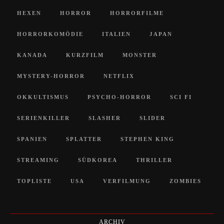
HEXEN
HORROR
HORRORFILME
HORRORKOMÖDIE
ITALIEN
JAPAN
KANADA
KURZFILM
MONSTER
MYSTERY-HORROR
NETFLIX
OKKULTISMUS
PSYCHO-HORROR
SCI FI
SERIENKILLER
SLASHER
SLIDER
SPANIEN
SPLATTER
STEPHEN KING
STREAMING
SÜDKOREA
THRILLER
TOPLISTE
USA
VERFILMUNG
ZOMBIES
ARCHIV