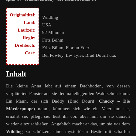
Originaltitel:
Wildling
Land:
USA
Laufzeit:
92 Minuten
Regie:
Fritz Böhm
Drehbuch:
Fritz Böhm, Florian Eder
Cast:
Bel Powley, Liv Tyler, Brad Dourif u.a.
Inhalt
Die kleine Anna lebt auf einem Dachboden, von dessen
vergitterten Fenster aus sie den naheliegenden Wald sehen kann.
Ein Mann, der sich Daddy (Brad Dourif,
Chucky – Die
Mörderpuppe
) nennt, kümmert sich wie ein Vater um sie,
ernährt sie, pflegt sie, liest ihr vor, aber nur, um sie danach
wieder einzuschließen. Angeblich macht er das, um sie vor dem
Wildling
zu schützen, einer mysteriösen Bestie mit scharfen