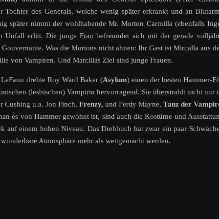
der Tochter des Generals, welche wenig später erkrankt und an Blutar
enig später nimmt der wohlhabende Mr. Morton Carmilla (ebenfalls Ing
 Unfall erlitt. Die junge Frau befreundet sich mit der gerade volljäh
Gouvernante. Was die Mortons nicht ahnen: Ihr Gast ist Mircalla aus 
ilie von Vampiren. Und Marcillas Ziel sind junge Frauen.
n LeFanu drehte Roy Ward Baker (
Asylum
) einen der besten Hammer-F
 ikonischen (lesbischen) Vampirin hervorragend. Sie überstrahlt nicht nur 
r Cushing u.a. Jon Finch,
Frenzy,
und Ferdy Mayne,
Tanz der Vampir
e man es von Hammer gewohnt ist, sind auch die Kostüme und Ausstattu
ck auf einem hohen Niveau. Das Drehbuch hat zwar ein paar Schwäch
e wunderbare Atmosphäre mehr als wettgemacht werden.