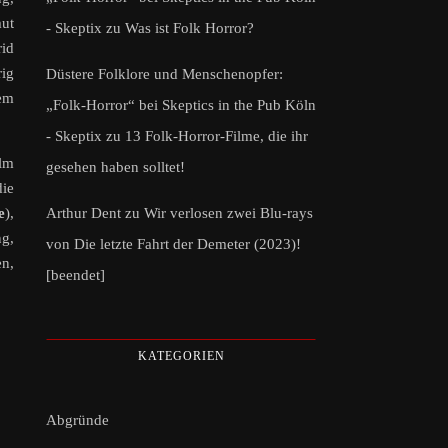
mut
- Skeptix
zu
Was ist Folk Horror?
rid
rig
Düstere Folklore und Menschenopfer:
dem
„Folk-Horror“ bei Skeptics in the Pub Köln
- Skeptix
zu
13 Folk-Horror-Filme, die ihr
ilm
gesehen haben solltet!
die
Arthur Dent
zu
Wir verlosen zwei Blu-rays
e
),
ng,
von Die letzte Fahrt der Demeter (2023)!
en,
[beendet]
KATEGORIEN
Abgründe