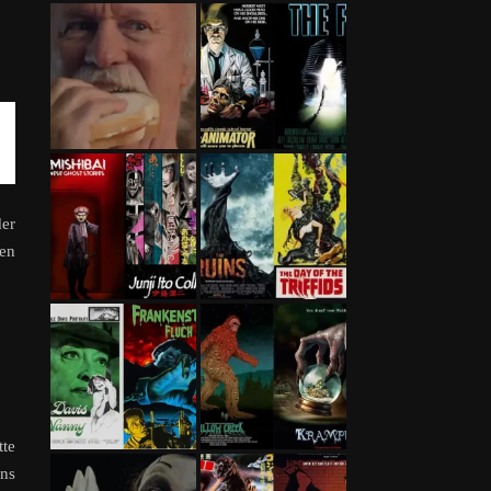
er
nen
tte
ens