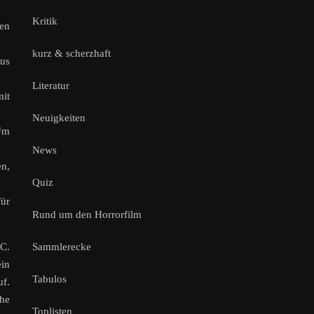
Kritik
sen
kurz & scherzhaft
aus
Literatur
mit
Neuigkeiten
 Um
News
en,
Quiz
für
Rund um den Horrorfilm
Sammlerecke
EC.
ein
Tabulos
f.
he
Toplisten