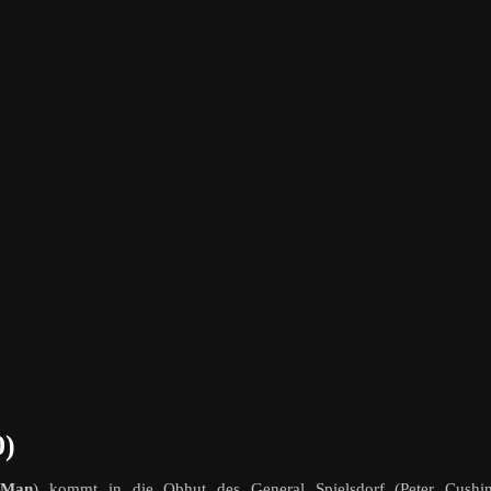
0)
 Man
) kommt in die Obhut des General Spielsdorf (Peter Cushin