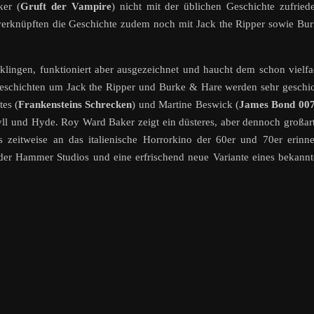
ker (
Gruft der Vampire
) nicht mit der üblichen Geschichte zufried
erknüpften die Geschichte zudem noch mit Jack the Ripper sowie Bu
klingen, funktioniert aber ausgezeichnet und haucht dem schon vielf
Geschichten um Jack the Ripper und Burke & Hare werden sehr geschi
es (
Frankensteins Schrecken
) und Martine Beswick (
James Bond 007
yll und Hyde. Roy Ward Baker zeigt ein düsteres, aber dennoch großar
 zeitweise an das italienische Horrorkino der 60er und 70er erinne
e der Hammer Studios und eine erfrischend neue Variante eines bekann