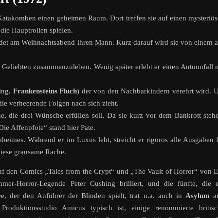
 Katakomben einen geheimen Raum. Dort treffen sie auf einen mysteriö
die Hauptrollen spielen.
ordet am Weihnachtsabend ihren Mann. Kurz darauf wird sie von einem 
er Geliebten zusammenzuleben. Wenig später erlebt er einen Autounfall 
hing,
Frankensteins Fluch
) der von den Nachbarkindern verehrt wird.
die verheerende Folgen nach sich zieht.
e, die drei Wünsche erfüllen soll. Da sie kurz vor dem Bankrott steh
Die Affenpfote“ stand hier Pate.
nheimes. Während er im Luxus lebt, streicht er rigoros alle Ausgaben 
 diese grausame Rache.
auf den Comics „Tales from the Crypt“ und „The Vault of Horror“ von 
mmer-Horror-Legende Peter Cushing brilliert, und die fünfte, die 
e, der den Anführer der Blinden spielt, trat u.a. auch in
Asylum
au
roduktionsstudio Amicus typisch ist, einige renommierte britisc