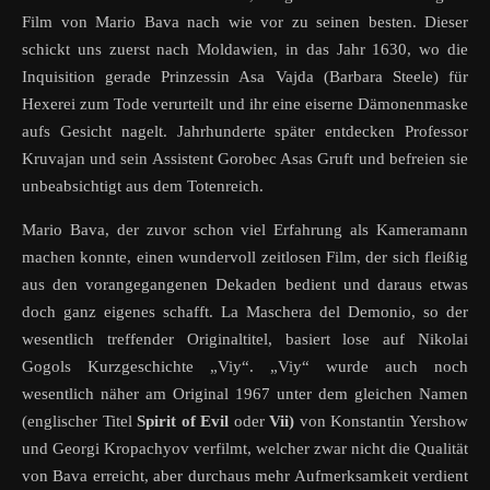
Film von Mario Bava nach wie vor zu seinen besten. Dieser
schickt uns zuerst nach Moldawien, in das Jahr 1630, wo die
Inquisition gerade Prinzessin Asa Vajda (Barbara Steele) für
Hexerei zum Tode verurteilt und ihr eine eiserne Dämonenmaske
aufs Gesicht nagelt. Jahrhunderte später entdecken Professor
Kruvajan und sein Assistent Gorobec Asas Gruft und befreien sie
unbeabsichtigt aus dem Totenreich.
Mario Bava, der zuvor schon viel Erfahrung als Kameramann
machen konnte, einen wundervoll zeitlosen Film, der sich fleißig
aus den vorangegangenen Dekaden bedient und daraus etwas
doch ganz eigenes schafft. La Maschera del Demonio, so der
wesentlich treffender Originaltitel, basiert lose auf Nikolai
Gogols Kurzgeschichte „Viy“. „Viy“ wurde auch noch
wesentlich näher am Original 1967 unter dem gleichen Namen
(englischer Titel
Spirit of Evil
oder
Vii)
von Konstantin Yershow
und Georgi Kropachyov verfilmt, welcher zwar nicht die Qualität
von Bava erreicht, aber durchaus mehr Aufmerksamkeit verdient