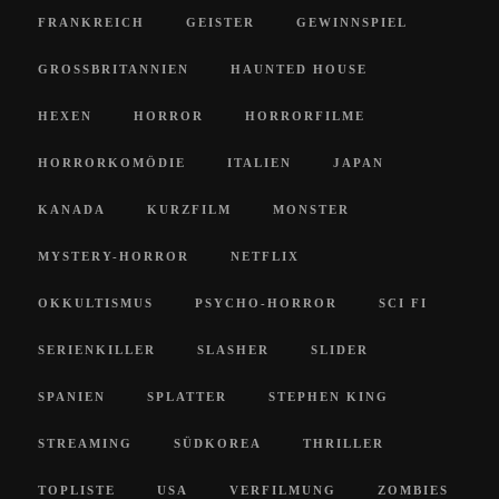
FRANKREICH
GEISTER
GEWINNSPIEL
GROSSBRITANNIEN
HAUNTED HOUSE
HEXEN
HORROR
HORRORFILME
HORRORKOMÖDIE
ITALIEN
JAPAN
KANADA
KURZFILM
MONSTER
MYSTERY-HORROR
NETFLIX
OKKULTISMUS
PSYCHO-HORROR
SCI FI
SERIENKILLER
SLASHER
SLIDER
SPANIEN
SPLATTER
STEPHEN KING
STREAMING
SÜDKOREA
THRILLER
TOPLISTE
USA
VERFILMUNG
ZOMBIES