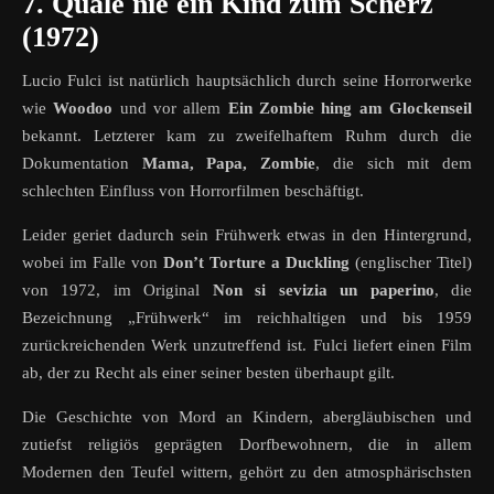
7. Quäle nie ein Kind zum Scherz
(1972)
Lucio Fulci ist natürlich hauptsächlich durch seine Horrorwerke
wie
Woodoo
und vor allem
Ein Zombie hing am Glockenseil
bekannt. Letzterer kam zu zweifelhaftem Ruhm durch die
Dokumentation
Mama, Papa, Zombie
, die sich mit dem
schlechten Einfluss von Horrorfilmen beschäftigt.
Leider geriet dadurch sein Frühwerk etwas in den Hintergrund,
wobei im Falle von
Don’t Torture a Duckling
(englischer Titel)
von 1972, im Original
Non si sevizia un paperino
, die
Bezeichnung „Frühwerk“ im reichhaltigen und bis 1959
zurückreichenden Werk unzutreffend ist. Fulci liefert einen Film
ab, der zu Recht als einer seiner besten überhaupt gilt.
Die Geschichte von Mord an Kindern, abergläubischen und
zutiefst religiös geprägten Dorfbewohnern, die in allem
Modernen den Teufel wittern, gehört zu den atmosphärischsten