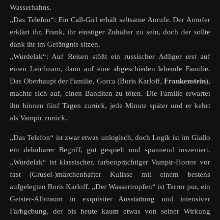
Wasserhahns.
„Das Telefon“: Ein Call-Girl erhält seltsame Anrufe. Der Anrufer
erklärt ihr, Frank, ihr einstiger Zuhälter zu sein, doch der sollte
dank ihr im Gefängnis sitzen.
„Wurdelak“: Auf Reisen stößt ein russischer Adliger erst auf
einen Leichnam, dann auf eine abgeschieden lebende Familie.
Das Oberhaupt der Familie, Gorca (Boris Karloff,
Frankenstein
),
machte sich auf, einen Banditen zu töten. Die Familie erwartet
ihn binnen fünf Tagen zurück, jede Minute später und er kehrt
als Vampir zurück.
„Das Telefon“ ist zwar etwas unlogisch, doch Logik ist im Giallo
ein dehnbarer Begriff, gut gespielt und spannend inszeniert.
„Wurdelak“ ist klassischer, farbenprächtiger Vampir-Horror vor
fast (Grusel-)märchenhafter Kulisse mit einem bestens
aufgelegten Boris Karloff. „Der Wassertropfen“ ist Terror pur, ein
Geister-Albtraum in exquisiter Ausstattung und intensiver
Farbgebung, der bis heute kaum etwas von seiner Wirkung