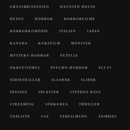
GROSSBRITANNIEN
HAUNTED HOUSE
HEXEN
HORROR
HORRORFILME
HORRORKOMÖDIE
ITALIEN
JAPAN
KANADA
KURZFILM
MONSTER
MYSTERY-HORROR
NETFLIX
OKKULTISMUS
PSYCHO-HORROR
SCI FI
SERIENKILLER
SLASHER
SLIDER
SPANIEN
SPLATTER
STEPHEN KING
STREAMING
SÜDKOREA
THRILLER
TOPLISTE
USA
VERFILMUNG
ZOMBIES