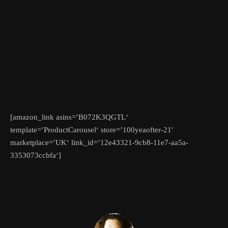
[amazon_link asins=’B072K3QGTL‘
template=’ProductCarousel‘ store=’100yeaofter-21′
marketplace=’UK‘ link_id=’12e43321-9cb8-11e7-aa5a-
3353073ccbfa‘]