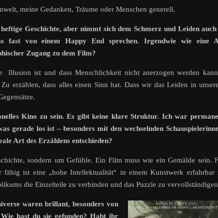
Umwelt, meine Gedanken, Träume oder Menschen generell.
 heftige Geschichte, aber nimmt sich dem Schmerz und Leiden auch
ss fast von einem Happy End sprechen. Irgendwie wie eine A
ophischer Zugang zu dem Film?
e Illusion ist und dass Menschlichkeit nicht anerzogen werden kan
 Zu erzählen, dass alles einen Sinn hat. Dass wir das Leiden in unse
Gegensätze.
elles Kino zu sein. Es gibt keine klare Struktur. Ich war perman
was gerade los ist – besonders mit den wechselnden Schauspielerinn
reale Art des Erzählens entschieden?
schichte, sondern um Gefühle. Ein Film muss wie ein Gemälde sein. 
 fähig ist eine „hohe Intellektualität“ in einem Kunstwerk erfahrbar
blikums die Einzelteile zu verbinden und das Puzzle zu vervollständigen
iverse waren brillant, besonders
von
Wie hast du sie gefunden? Habt ihr