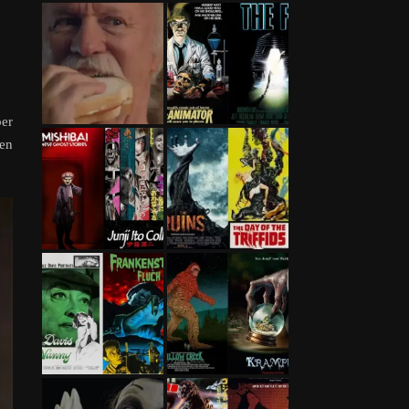
per
ben