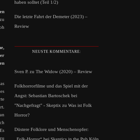
haben solltet (Teil 1/2)
ten
Die letzte Fahrt der Demeter (2023) –
 zu
Review
roh
ne,
NEUSTE KOMMENTARE:
er
den
Sven P.
zu
The Widow (2020) – Review
das
Folkhorrorfilme und das Spiel mit der
es
Angst: Sebastian Bartoschek bei
rte
"Nachgefragt" - Skeptix
zu
Was ist Folk
t.
 an
Horror?
ch
Düstere Folklore und Menschenopfer:
 Es
 zu
„Folk-Horror“ bei Skeptics in the Pub Köln