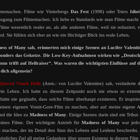
Filmemachen. Filme wie Vinterbergs
Das Fest
(1998) oder Triers
Idio
n Zugang zum Filmemachen. Ich liebe es Standards wie man Filme macht
me wesentlich realer an, als alle anderen Filme, weil sie reduziert, 
 Sie fühlen sich eher an wie ein flüchtiger Blick ins reale Leben.
ess of Many sah, erinnerten mich einige Szenen an Lucifer Valenti
esonders das Gekotze. Die Low-Key-Aufnahmen wirken wie „Deutsch
mus trifft auf Hellraiser“. Was waren die wichtigsten Einflüsse auf 
 dich allgemein?
ghtered Vomit Dolls
(Anm.: von Lucifer Valentine) sah, veränderte 
in Leben. Ich hatte zu diesem Zeitpunkt noch nie etwas so extrem
ätte nie geglaubt, dass solche Filme überhaupt existieren. Er inspirie
inen eigenen Vomit-Gore-Film zu machen, aber auf meine eigene Ar
and die Idee zu
Madness of Many
. Einige Szenen darin sind ein Tribut
ntines Filme. Der wichtigste Antrieb für
Madness of Many
war jedo
u machen, der im Detail den Sinn des Lebens und Leidens beschreibt.
önliches Ziel all meine Gedanken über unsere Existenz in diesem Film