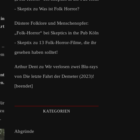
- Skeptix
zu
Was ist Folk Horror?
 in
Düstere Folklore und Menschenopfer:
rt
„Folk-Horror“ bei Skeptics in the Pub Köln
- Skeptix
zu
13 Folk-Horror-Filme, die ihr
n –
gesehen haben solltet!
rem
Arthur Dent
zu
Wir verlosen zwei Blu-rays
ent
von Die letzte Fahrt der Demeter (2023)!
en.
[beendet]
Für
 zu
KATEGORIEN
.
Abgründe