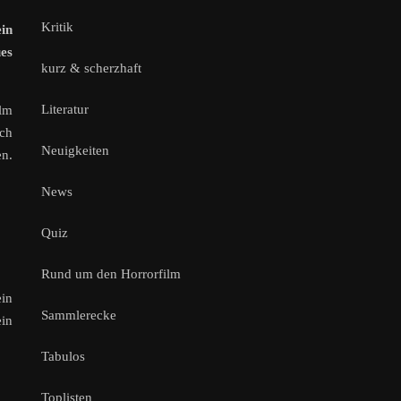
Kritik
in
ues
kurz & scherzhaft
Literatur
ilm
ich
Neuigkeiten
en.
News
Quiz
Rund um den Horrorfilm
in
Sammlerecke
ein
Tabulos
Toplisten