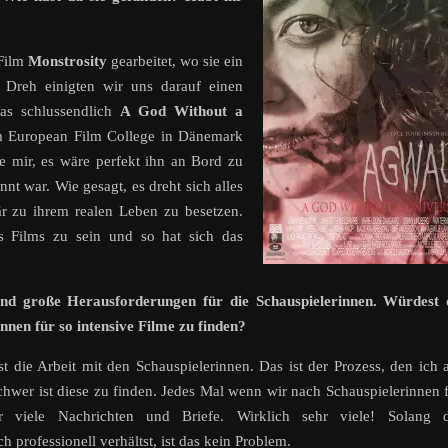
 Film
Monstrosity
gearbeitet, wo sie ein
Dreh einigten wir uns darauf einen
as schlussendlich
A God Without a
m European Film College in Dänemark
e mir, es wäre perfekt ihn an Bord zu
nt war. Wie gesagt, es dreht sich alles
r zu ihrem realen Leben zu besetzen.
es Films zu sein und so hat sich das
ind große Herausforderungen für die Schauspielerinnen. Würdest 
innen für so intensive Filme zu finden?
st die Arbeit mit den Schauspielerinnen. Das ist der Prozess, den ich
chwer ist diese zu finden. Jedes Mal wenn wir nach Schauspielerinnen 
 viele Nachrichten und Briefe. Wirklich sehr viele! Solang d
 professionell verhältst, ist das kein Problem.