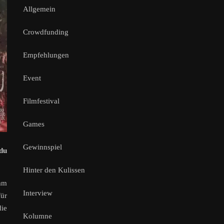
Allgemein
Crowdfunding
Empfehlungen
Event
Filmfestival
Games
Gewinnspiel
du
Hinter den Kulissen
 am
Interview
für
ie
Kolumne