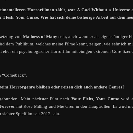
imentelleren Horrorfilmen zählt, war A God Without a Universe e
Flesh, Your Curse. Wie hat sich deine bisherige Arbeit auf dein ne
tsetzung von
Madness of Many
sein, auch wenn er als eigenständiger F
rd dem Publikum, welches meine Filme kennt, zeigen, wie sehr ich m
st eher ein psychologischer Horrorfilm mit einigen extremen Gore-Szen
em “Comeback”.
 beim Horrorgenre bleiben oder reizen dich auch andere Genres?
e gebunden. Mein nächster Film nach
Your Flehs, Your Curse
wird e
Forever
mit Rose Milling und Mie Gren in den Hauptrollen. Es wird m
siebter Spielfilm seit 2012 sein.