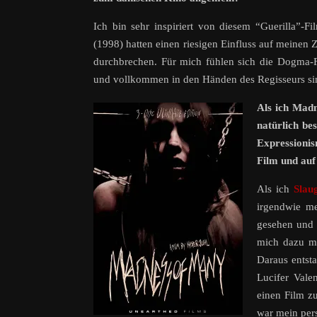
Ich bin sehr inspiriert von diesem “Guerilla”-
(1998) hatten einen riesigen Einfluss auf meine
durchbrechen. Für mich fühlen sich die Dogma-Fil
und vollkommen in den Händen des Regisseurs sind.
Als ich Madn
natürlich b
Expressionis
Film und auf
Als ich
Slau
irgendwie me
gesehen und h
mich dazu me
Daraus entst
Lucifer Vale
einen Film z
war mein pers