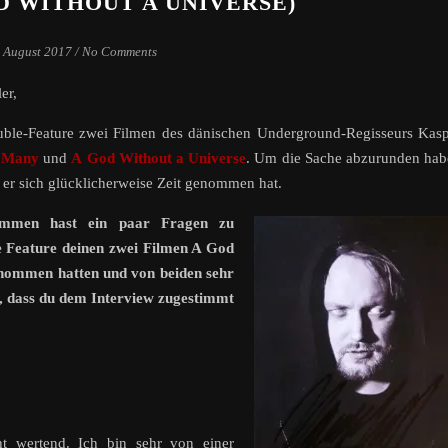
D WITHOUT A UNIVERSE)
. August 2017
/
No Comments
er,
ble-Feature zwei Filmen des dänischen Underground-Regisseurs Kas
f Many
und
A
God Without a Universe
. Um die Sache abzurunden ha
r er sich glücklicherweise Zeit genommen hat.
ommen hast ein paar Fragen zu
 Feature deinen zwei Filmen A God
nommen hatten und von beiden sehr
t, dass du dem Interview zugestimmt
cht wertend. Ich bin sehr von einer