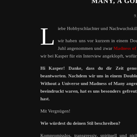
MANY, A GO
9
L
iebe Hobbyschlachter und Nachwuchskill
wir haben uns vor kurzem in einem Dou
Juhl angenommen und zwar
Madness o
wir bei Kasper für ein Interview angeklopft, wofü
Hi Kasper! Danke, dass du dir Zeit gen
beantworten. Nachdem wir uns in einem Double
Without a Universe und Madness of Many ange
beeindruckt waren, hat es uns besonders gefreu
hast.
Mit Vergnügen!
Wie würdest du deinen Stil beschreiben?
Kompromisslos, transgressiv, spirituell und ni