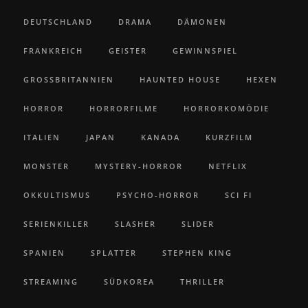
DEUTSCHLAND
DRAMA
DÄMONEN
FRANKREICH
GEISTER
GEWINNSPIEL
GROSSBRITANNIEN
HAUNTED HOUSE
HEXEN
HORROR
HORRORFILME
HORRORKOMÖDIE
ITALIEN
JAPAN
KANADA
KURZFILM
MONSTER
MYSTERY-HORROR
NETFLIX
OKKULTISMUS
PSYCHO-HORROR
SCI FI
SERIENKILLER
SLASHER
SLIDER
SPANIEN
SPLATTER
STEPHEN KING
STREAMING
SÜDKOREA
THRILLER