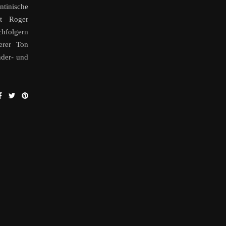
ntinische
nt Roger
hfolgern
erer Ton
nder- und