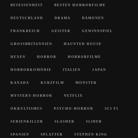
BESESSENHEIT
BESTEN HORRORFILME
DEUTSCHLAND
DRAMA
DÄMONEN
FRANKREICH
GEISTER
GEWINNSPIEL
GROSSBRITANNIEN
HAUNTED HOUSE
HEXEN
HORROR
HORRORFILME
HORRORKOMÖDIE
ITALIEN
JAPAN
KANADA
KURZFILM
MONSTER
MYSTERY-HORROR
NETFLIX
OKKULTISMUS
PSYCHO-HORROR
SCI FI
SERIENKILLER
SLASHER
SLIDER
SPANIEN
SPLATTER
STEPHEN KING