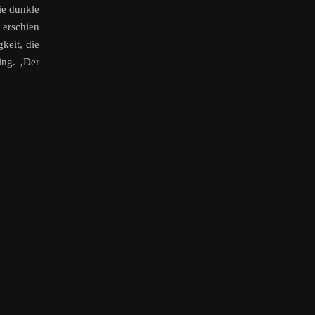
die dunkle
 erschien
gkeit, die
ing. ‚Der