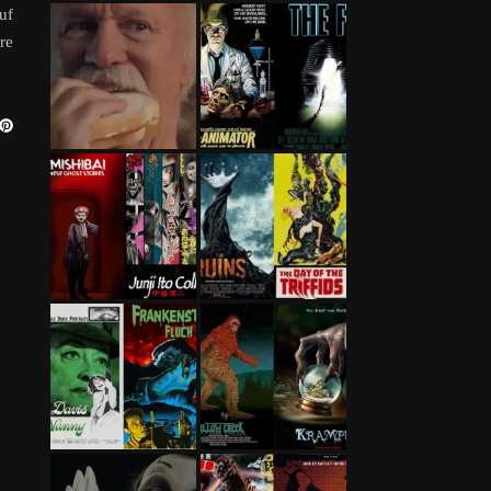
uf
re