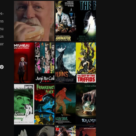
t-
en
zu
us
ur