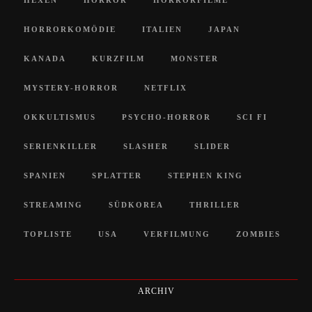
HORRORKOMÖDIE
ITALIEN
JAPAN
KANADA
KURZFILM
MONSTER
MYSTERY-HORROR
NETFLIX
OKKULTISMUS
PSYCHO-HORROR
SCI FI
SERIENKILLER
SLASHER
SLIDER
SPANIEN
SPLATTER
STEPHEN KING
STREAMING
SÜDKOREA
THRILLER
TOPLISTE
USA
VERFILMUNG
ZOMBIES
ARCHIV