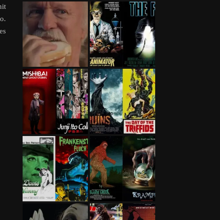
it
o.
es