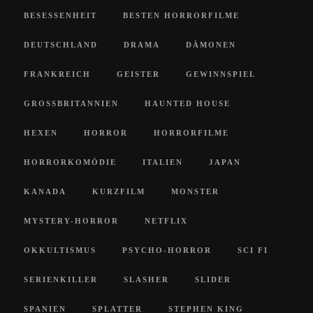
BESESSENHEIT
BESTEN HORRORFILME
DEUTSCHLAND
DRAMA
DÄMONEN
FRANKREICH
GEISTER
GEWINNSPIEL
GROSSBRITANNIEN
HAUNTED HOUSE
HEXEN
HORROR
HORRORFILME
HORRORKOMÖDIE
ITALIEN
JAPAN
KANADA
KURZFILM
MONSTER
MYSTERY-HORROR
NETFLIX
OKKULTISMUS
PSYCHO-HORROR
SCI FI
SERIENKILLER
SLASHER
SLIDER
SPANIEN
SPLATTER
STEPHEN KING